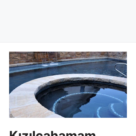
Kızılcahamam