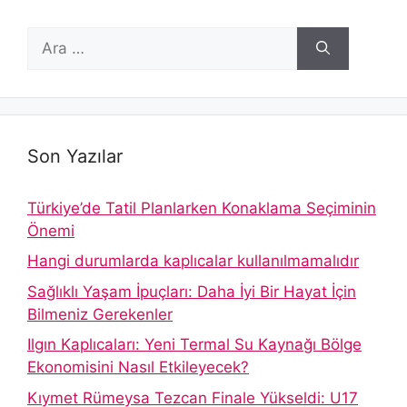
için
ara
Son Yazılar
Türkiye’de Tatil Planlarken Konaklama Seçiminin
Önemi
Hangi durumlarda kaplıcalar kullanılmamalıdır
Sağlıklı Yaşam İpuçları: Daha İyi Bir Hayat İçin
Bilmeniz Gerekenler
Ilgın Kaplıcaları: Yeni Termal Su Kaynağı Bölge
Ekonomisini Nasıl Etkileyecek?
Kıymet Rümeysa Tezcan Finale Yükseldi: U17