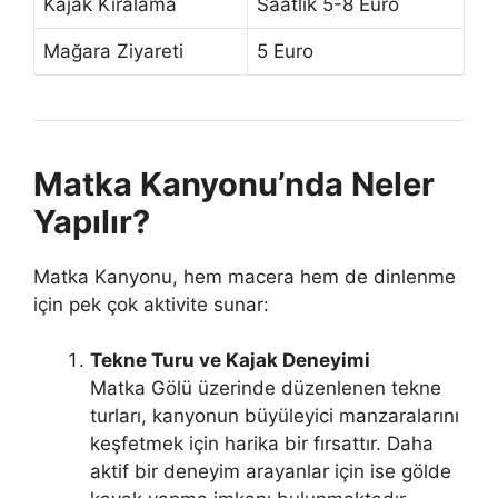
Kajak Kiralama
Saatlik 5-8 Euro
Mağara Ziyareti
5 Euro
Matka Kanyonu’nda Neler
Yapılır?
Matka Kanyonu, hem macera hem de dinlenme
için pek çok aktivite sunar:
Tekne Turu ve Kajak Deneyimi
Matka Gölü üzerinde düzenlenen tekne
turları, kanyonun büyüleyici manzaralarını
keşfetmek için harika bir fırsattır. Daha
aktif bir deneyim arayanlar için ise gölde