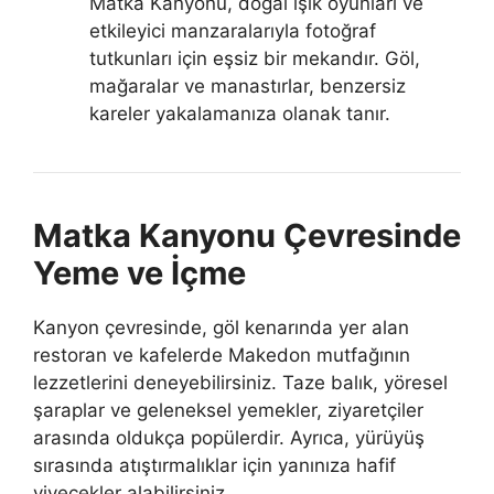
Matka Kanyonu, doğal ışık oyunları ve
etkileyici manzaralarıyla fotoğraf
tutkunları için eşsiz bir mekandır. Göl,
mağaralar ve manastırlar, benzersiz
kareler yakalamanıza olanak tanır.
Matka Kanyonu Çevresinde
Yeme ve İçme
Kanyon çevresinde, göl kenarında yer alan
restoran ve kafelerde Makedon mutfağının
lezzetlerini deneyebilirsiniz. Taze balık, yöresel
şaraplar ve geleneksel yemekler, ziyaretçiler
arasında oldukça popülerdir. Ayrıca, yürüyüş
sırasında atıştırmalıklar için yanınıza hafif
yiyecekler alabilirsiniz.