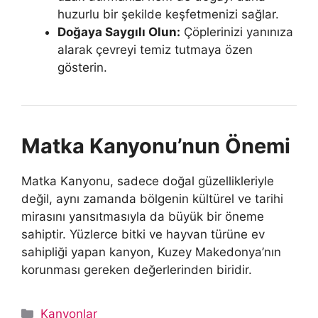
huzurlu bir şekilde keşfetmenizi sağlar.
Doğaya Saygılı Olun:
Çöplerinizi yanınıza
alarak çevreyi temiz tutmaya özen
gösterin.
Matka Kanyonu’nun Önemi
Matka Kanyonu, sadece doğal güzellikleriyle
değil, aynı zamanda bölgenin kültürel ve tarihi
mirasını yansıtmasıyla da büyük bir öneme
sahiptir. Yüzlerce bitki ve hayvan türüne ev
sahipliği yapan kanyon, Kuzey Makedonya’nın
korunması gereken değerlerinden biridir.
Kategoriler
Kanyonlar