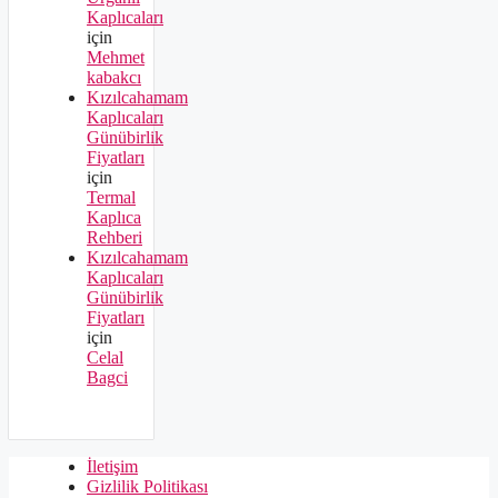
Kaplıcaları
için
Mehmet
kabakcı
Kızılcahamam
Kaplıcaları
Günübirlik
Fiyatları
için
Termal
Kaplıca
Rehberi
Kızılcahamam
Kaplıcaları
Günübirlik
Fiyatları
için
Celal
Bagci
İletişim
Gizlilik Politikası