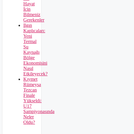
Hayat
İçin
Bilmeniz
Gerekenler
Ilgın
Kaplıcaları:
Yeni
Termal
Su
Kaynağı
Bölge
Ekonomisini
Nasıl
Etkileyecek?
Kıymet
Rümeysa
Tezcan
Finale
Yükseldi:
U17
Şampiyonasında
Neler
Oldu?