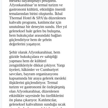
mesleki dayanışmayı pekiştirdi.
Afyonkarahisar’ın termal turizm ve
gastronomi kültürü, etkinliğin önemli
temalarından birini oluşturdu. İkbal
Thermal Hotel & SPA’da düzenlenen
kahvaltı programı, katılımcılar için
unutulmaz bir deneyim sundu. Her yıl
geleneksel hale gelen bu buluşma,
hem hukukçular arasındaki bağları
güçlendiriyor hem de şehrin
değerlerini yaşatıyor.
Şehir olarak Afyonkarahisar, hem
güzide hukukçulara ev sahipliği
yapması hem de kültürel
zenginlikleriyle dikkat çekiyor. Yargı
üyeleri, hâkimler ve Cumhuriyet
savcıları, bayram organizasyonu
kapsamında bir araya gelerek mesleki
ilişkilerini güçlendiriyor. Termal
turizm ve gastronomi ile özdeşleşmiş
olan Afyonkarahisar, düzenlenen
etkinlikler sayesinde bu özelliklerini
ön plana çıkarıyor. Katılımcılar,
geleneksel kahvaltının sunduğu sıcak