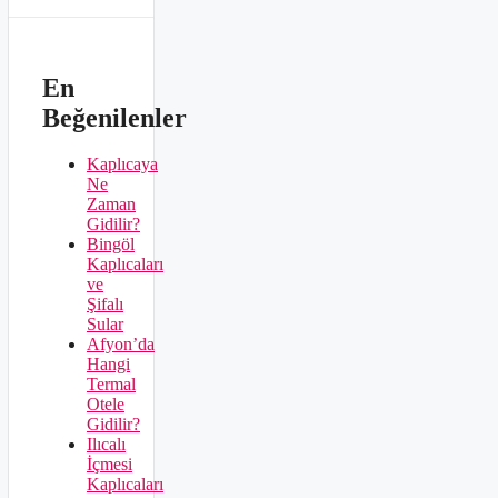
En
Beğenilenler
Kaplıcaya
Ne
Zaman
Gidilir?
Bingöl
Kaplıcaları
ve
Şifalı
Sular
Afyon’da
Hangi
Termal
Otele
Gidilir?
Ilıcalı
İçmesi
Kaplıcaları