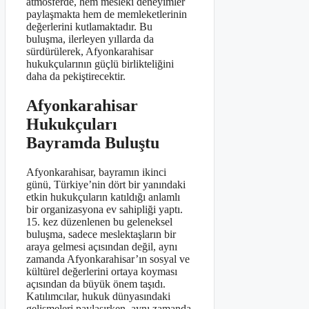
atmosferde, hem mesleki deneyimler
paylaşmakta hem de memleketlerinin
değerlerini kutlamaktadır. Bu
buluşma, ilerleyen yıllarda da
sürdürülerek, Afyonkarahisar
hukukçularının güçlü birlikteliğini
daha da pekiştirecektir.
Afyonkarahisar
Hukukçuları
Bayramda Buluştu
Afyonkarahisar, bayramın ikinci
günü, Türkiye’nin dört bir yanındaki
etkin hukukçuların katıldığı anlamlı
bir organizasyona ev sahipliği yaptı.
15. kez düzenlenen bu geleneksel
buluşma, sadece meslektaşların bir
araya gelmesi açısından değil, aynı
zamanda Afyonkarahisar’ın sosyal ve
kültürel değerlerini ortaya koyması
açısından da büyük önem taşıdı.
Katılımcılar, hukuk dünyasındaki
gelişmeleri paylaşırken, aynı zamanda