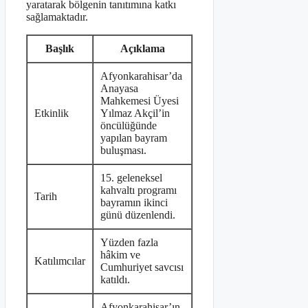
yaratarak bölgenin tanıtımına katkı
sağlamaktadır.
Başlık
Açıklama
Afyonkarahisar’da
Anayasa
Mahkemesi Üyesi
Etkinlik
Yılmaz Akçil’in
öncülüğünde
yapılan bayram
buluşması.
15. geleneksel
kahvaltı programı
Tarih
bayramın ikinci
günü düzenlendi.
Yüzden fazla
hâkim ve
Katılımcılar
Cumhuriyet savcısı
katıldı.
Afyonkarahisar’ın