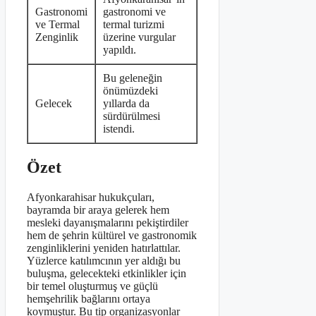
Gastronomi
gastronomi ve
ve Termal
termal turizmi
Zenginlik
üzerine vurgular
yapıldı.
Bu geleneğin
önümüzdeki
Gelecek
yıllarda da
sürdürülmesi
istendi.
Özet
Afyonkarahisar hukukçuları,
bayramda bir araya gelerek hem
mesleki dayanışmalarını pekiştirdiler
hem de şehrin kültürel ve gastronomik
zenginliklerini yeniden hatırlattılar.
Yüzlerce katılımcının yer aldığı bu
buluşma, gelecekteki etkinlikler için
bir temel oluşturmuş ve güçlü
hemşehrilik bağlarını ortaya
koymuştur. Bu tip organizasyonlar