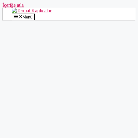
İçeriğe atla
Menü