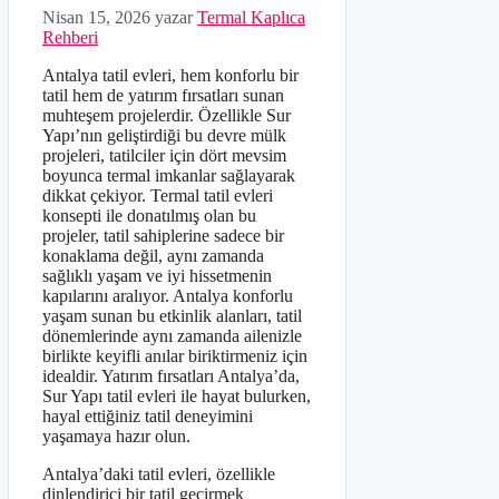
Nisan 15, 2026
yazar
Termal Kaplıca
Rehberi
Antalya tatil evleri, hem konforlu bir
tatil hem de yatırım fırsatları sunan
muhteşem projelerdir. Özellikle Sur
Yapı’nın geliştirdiği bu devre mülk
projeleri, tatilciler için dört mevsim
boyunca termal imkanlar sağlayarak
dikkat çekiyor. Termal tatil evleri
konsepti ile donatılmış olan bu
projeler, tatil sahiplerine sadece bir
konaklama değil, aynı zamanda
sağlıklı yaşam ve iyi hissetmenin
kapılarını aralıyor. Antalya konforlu
yaşam sunan bu etkinlik alanları, tatil
dönemlerinde aynı zamanda ailenizle
birlikte keyifli anılar biriktirmeniz için
idealdir. Yatırım fırsatları Antalya’da,
Sur Yapı tatil evleri ile hayat bulurken,
hayal ettiğiniz tatil deneyimini
yaşamaya hazır olun.
Antalya’daki tatil evleri, özellikle
dinlendirici bir tatil geçirmek