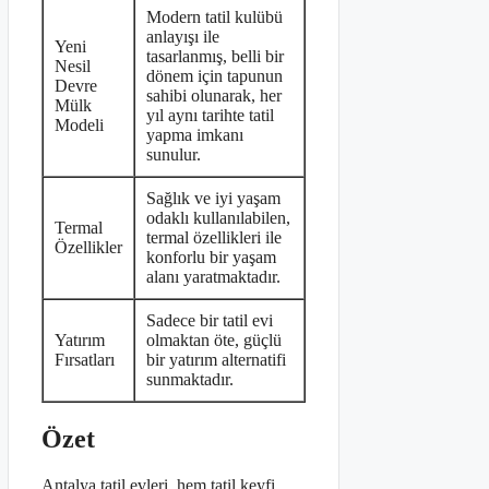
Modern tatil kulübü
anlayışı ile
Yeni
tasarlanmış, belli bir
Nesil
dönem için tapunun
Devre
sahibi olunarak, her
Mülk
yıl aynı tarihte tatil
Modeli
yapma imkanı
sunulur.
Sağlık ve iyi yaşam
odaklı kullanılabilen,
Termal
termal özellikleri ile
Özellikler
konforlu bir yaşam
alanı yaratmaktadır.
Sadece bir tatil evi
Yatırım
olmaktan öte, güçlü
Fırsatları
bir yatırım alternatifi
sunmaktadır.
Özet
Antalya tatil evleri, hem tatil keyfi