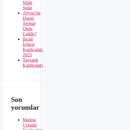
Şifalı
Sular
Afyon’da
Hangi
Termal
Otele
Gidilir?
Ilıcalı
İçmesi
Kaplıcaları
2025
Tavşanlı
Kaplıcaları
Son
yorumlar
Manisa
Urganlı