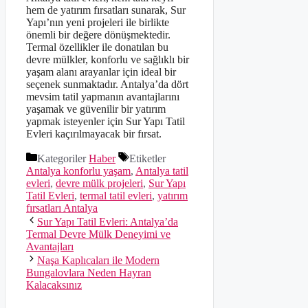
hem de yatırım fırsatları sunarak, Sur
Yapı’nın yeni projeleri ile birlikte
önemli bir değere dönüşmektedir.
Termal özellikler ile donatılan bu
devre mülkler, konforlu ve sağlıklı bir
yaşam alanı arayanlar için ideal bir
seçenek sunmaktadır. Antalya’da dört
mevsim tatil yapmanın avantajlarını
yaşamak ve güvenilir bir yatırım
yapmak isteyenler için Sur Yapı Tatil
Evleri kaçırılmayacak bir fırsat.
Kategoriler
Haber
Etiketler
Antalya konforlu yaşam
,
Antalya tatil
evleri
,
devre mülk projeleri
,
Sur Yapı
Tatil Evleri
,
termal tatil evleri
,
yatırım
fırsatları Antalya
Sur Yapı Tatil Evleri: Antalya’da
Termal Devre Mülk Deneyimi ve
Avantajları
Naşa Kaplıcaları ile Modern
Bungalovlara Neden Hayran
Kalacaksınız