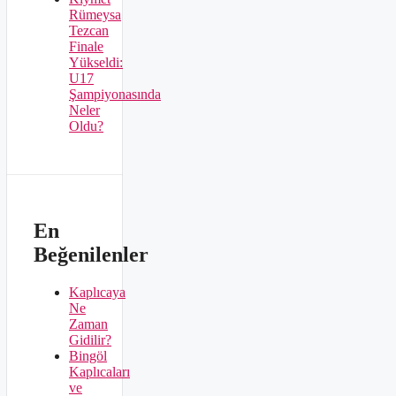
Rümeysa
Tezcan
Finale
Yükseldi:
U17
Şampiyonasında
Neler
Oldu?
En
Beğenilenler
Kaplıcaya
Ne
Zaman
Gidilir?
Bingöl
Kaplıcaları
ve