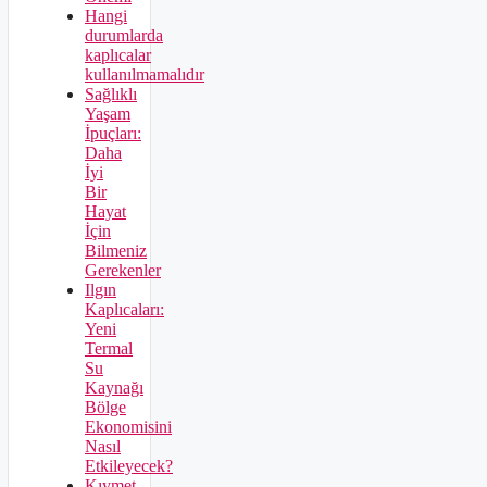
Hangi
durumlarda
kaplıcalar
kullanılmamalıdır
Sağlıklı
Yaşam
İpuçları:
Daha
İyi
Bir
Hayat
İçin
Bilmeniz
Gerekenler
Ilgın
Kaplıcaları:
Yeni
Termal
Su
Kaynağı
Bölge
Ekonomisini
Nasıl
Etkileyecek?
Kıymet