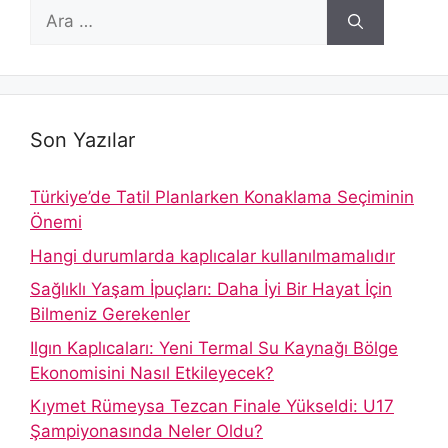
için
ara
Son Yazılar
Türkiye’de Tatil Planlarken Konaklama Seçiminin
Önemi
Hangi durumlarda kaplıcalar kullanılmamalıdır
Sağlıklı Yaşam İpuçları: Daha İyi Bir Hayat İçin
Bilmeniz Gerekenler
Ilgın Kaplıcaları: Yeni Termal Su Kaynağı Bölge
Ekonomisini Nasıl Etkileyecek?
Kıymet Rümeysa Tezcan Finale Yükseldi: U17
Şampiyonasında Neler Oldu?