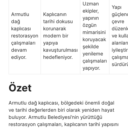
Uzman
Yapı
ekipler,
Armutlu
Kaplıcanın
güçlen
yapının
dağ
tarihi dokusu
çevre
özgün
kaplıcası
korunarak
düzenl
mimarisini
restorasyon
modern bir
ve kul
koruyacak
çalışmaları
yapıya
alanlar
şekilde
devam
kavuşturulması
iyileşti
yenileme
ediyor.
hedefleniyor.
çalışma
çalışmaları
sürdürü
yapıyor.
Özet
Armutlu dağ kaplıcası, bölgedeki önemli doğal
ve tarihi değerlerden biri olarak yeniden hayat
buluyor. Armutlu Belediyesi’nin yürüttüğü
restorasyon çalışmaları, kaplıcanın tarihi yapısını