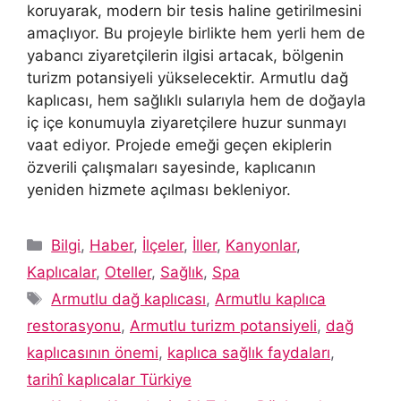
koruyarak, modern bir tesis haline getirilmesini
amaçlıyor. Bu projeyle birlikte hem yerli hem de
yabancı ziyaretçilerin ilgisi artacak, bölgenin
turizm potansiyeli yükselecektir. Armutlu dağ
kaplıcası, hem sağlıklı sularıyla hem de doğayla
iç içe konumuyla ziyaretçilere huzur sunmayı
vaat ediyor. Projede emeği geçen ekiplerin
özverili çalışmaları sayesinde, kaplıcanın
yeniden hizmete açılması bekleniyor.
Kategoriler
Bilgi
,
Haber
,
İlçeler
,
İller
,
Kanyonlar
,
Kaplıcalar
,
Oteller
,
Sağlık
,
Spa
Etiketler
Armutlu dağ kaplıcası
,
Armutlu kaplıca
restorasyonu
,
Armutlu turizm potansiyeli
,
dağ
kaplıcasının önemi
,
kaplıca sağlık faydaları
,
tarihî kaplıcalar Türkiye