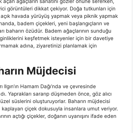
ek açan ağaçların sanatını gözler önüne sererken,
ci görüntüleri dikkat çekiyor. Doğa tutkunları için
açık havada yürüyüş yapmak veya piknik yapmak
manda, badem çiçekleri, yeni başlangıçların ve
nları baharın özüdür. Badem ağaçlarının sunduğu
liklerini keşfetmek isteyenler için bir davetiye
ırmamak adına, ziyaretinizi planlamak için
harın Müjdecisi
rı Ilgın’ın Hamam Dağı’nda ve çevresinde
. Yaprakları sararıp düşmeden önce, göz alıcı
zel süslerini oluşturuyorlar. Baharın müjdecisi
ni kaplayan çiçek dokusuyla insanlara umut veriyor.
rının açtığı çiçekler, doğanın uyanışını ifade eden