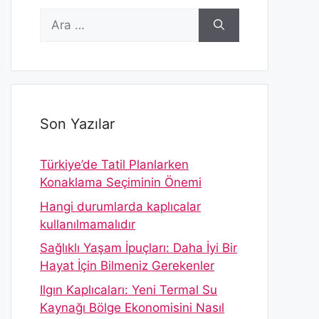
için
ara
Son Yazılar
Türkiye’de Tatil Planlarken
Konaklama Seçiminin Önemi
Hangi durumlarda kaplıcalar
kullanılmamalıdır
Sağlıklı Yaşam İpuçları: Daha İyi Bir
Hayat İçin Bilmeniz Gerekenler
Ilgın Kaplıcaları: Yeni Termal Su
Kaynağı Bölge Ekonomisini Nasıl