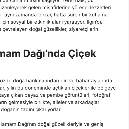
 da canlanmasını sağlıyor. Yerel halk, bu
düzenleyerek gelen misafirlerine yöresel lezzetleri
ı, aynı zamanda birkaç hafta süren bir kutlama
n sosyal bir etkinlik alanı yaratıyor. Ilgın’da
evreleyen doğal güzellikler, ziyaretçilerin
mam Dağı’nda Çiçek
gözde doğa harikalarından biri ve bahar aylarında
r, yılın bu döneminde açtıkları çiçekler ile bölgeye
rtaya çıkan beyaz ve pembe görüntüleri, fotoğraf
rın gelmesiyle birlikte, aileler ve arkadaşlar
doğanın tadını çıkarıyorlar.
amam Dağı’nın doğal güzellikleriyle ve geniş