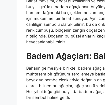
Bahar mevsimi, doğal güzelliklerin ve çiç
bu yıl Ilgın’daki badem ağaçlarının büyüleyi
hamam dağındaki bu çiçeklenme zamanı, 
için mükemmel bir fırsat sunuyor. Aynı za
canlılığın sembolü olarak bilinir; bu da o
renk cümbüşü, bölgenin zengin doğal zengin
niteliğinde. Doğanın bu güzel anlarını kaç
heyecanlanabilirsiniz.
Badem Ağaçları: Ba
Baharın gelmesiyle birlikte, badem ağaçla
muhteşem bir görünüm sergilemeye başladı
beyaz ve pembe çiçekleriyle doğanın en gü
olarak bilinen bu ağaçlar, ağaçların üzeri
Her yıl olduğu gibi bu yıl da badem ağaçla
bir sembol haline geldi.