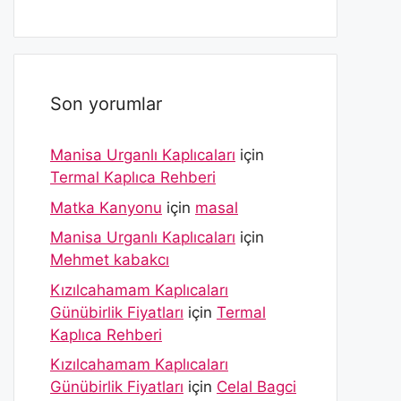
Son yorumlar
Manisa Urganlı Kaplıcaları
için
Termal Kaplıca Rehberi
Matka Kanyonu
için
masal
Manisa Urganlı Kaplıcaları
için
Mehmet kabakcı
Kızılcahamam Kaplıcaları
Günübirlik Fiyatları
için
Termal
Kaplıca Rehberi
Kızılcahamam Kaplıcaları
Günübirlik Fiyatları
için
Celal Bagci