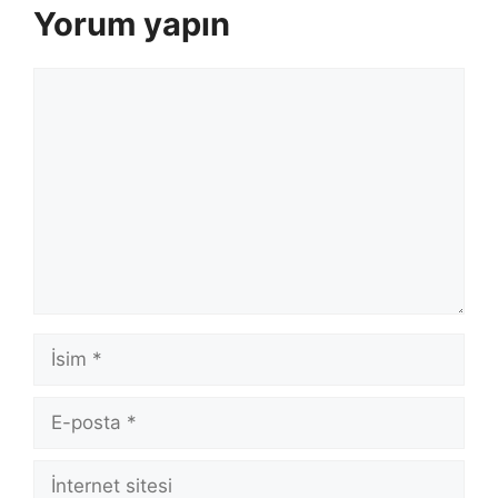
Yorum yapın
Yorum
İsim
E-
posta
İnternet