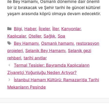
ile Bey Hamamı, Osmanlı dönemine dair önemli
bir iz bırakacak ve Şehir tarihi ile güncel kültürel
yaşam arasında köprü olmaya devam edecektir.
Kategoriler
Bilgi
,
Haber
,
İlçeler
,
İller
,
Kanyonlar
,
Kaplıcalar
,
Oteller
,
Sağlık
,
Spa
Etiketler
Bey Hamamı
,
Osmanlı hamamı
,
restorasyon
projeleri
,
Selanik Bey Hamamı
,
Selanik gezi
rehberi
,
tarihi anıtlar
Termal Tesisler: Bayramda Kaplıcaların
Ziyaretçi Yoğunluğu Neden Artıyor?
İstanbul Hamam Kültürü: Ramazan’da Tarihi
Mekanların Peşinde