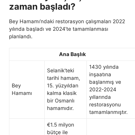
zaman başladı?
Bey Hamamı’ndaki restorasyon çalışmaları 2022
yılında başladı ve 2024’te tamamlanması
planlandı.
Ana Başlık
1430 yılında
Selanik’teki
inşaatına
tarihi hamam,
başlanmış ve
Bey
15. yüzyıldan
2022-2024
Hamamı
kalma klasik
yıllarında
bir Osmanlı
restorasyonu
hamamıdır.
tamamlanmıştır.
€1.5 milyon
bütçe ile