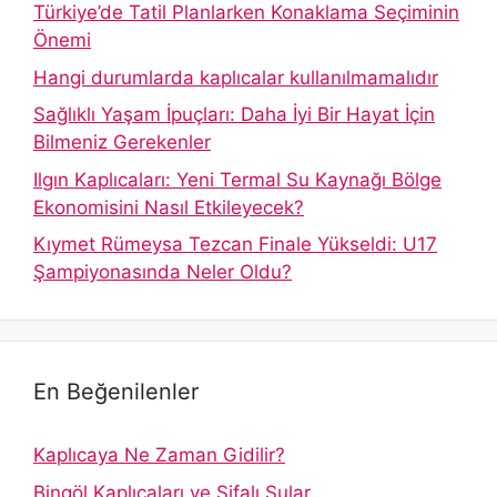
Türkiye’de Tatil Planlarken Konaklama Seçiminin
Önemi
Hangi durumlarda kaplıcalar kullanılmamalıdır
Sağlıklı Yaşam İpuçları: Daha İyi Bir Hayat İçin
Bilmeniz Gerekenler
Ilgın Kaplıcaları: Yeni Termal Su Kaynağı Bölge
Ekonomisini Nasıl Etkileyecek?
Kıymet Rümeysa Tezcan Finale Yükseldi: U17
Şampiyonasında Neler Oldu?
En Beğenilenler
Kaplıcaya Ne Zaman Gidilir?
Bingöl Kaplıcaları ve Şifalı Sular