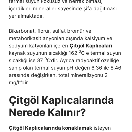
termal suyun kokusuz ve berrak olması,
içerdikleri mineraller sayesinde şifa dağıtması
yer almaktadır.
Bikarbonat, florür, sülfat bromür ve
metaborikasit anyonları dışında kalsiyum ve
sodyum katyonları içeren
Çitgöl Kaplıcaları
0
kaynak suyunun sıcaklığı 162
C e termal suyun
0
sıcaklığı ise 87
C’dir. Ayrıca radyoaktif özelliğe
sahip olan termal suyun pH değeri 6,36 ile 8,46
arasında değişirken, total mineralizyonu 2
mg/lt’dir.
Çitgöl Kaplıcalarında
Nerede Kalınır?
Çitgöl Kaplıcalarında konaklamak
isteyen