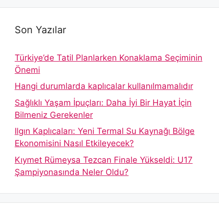
Son Yazılar
Türkiye’de Tatil Planlarken Konaklama Seçiminin
Önemi
Hangi durumlarda kaplıcalar kullanılmamalıdır
Sağlıklı Yaşam İpuçları: Daha İyi Bir Hayat İçin
Bilmeniz Gerekenler
Ilgın Kaplıcaları: Yeni Termal Su Kaynağı Bölge
Ekonomisini Nasıl Etkileyecek?
Kıymet Rümeysa Tezcan Finale Yükseldi: U17
Şampiyonasında Neler Oldu?