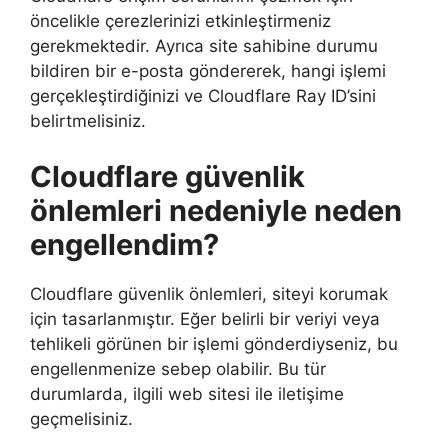
öncelikle çerezlerinizi etkinleştirmeniz
gerekmektedir. Ayrıca site sahibine durumu
bildiren bir e-posta göndererek, hangi işlemi
gerçekleştirdiğinizi ve Cloudflare Ray ID’sini
belirtmelisiniz.
Cloudflare güvenlik
önlemleri nedeniyle neden
engellendim?
Cloudflare güvenlik önlemleri, siteyi korumak
için tasarlanmıştır. Eğer belirli bir veriyi veya
tehlikeli görünen bir işlemi gönderdiyseniz, bu
engellenmenize sebep olabilir. Bu tür
durumlarda, ilgili web sitesi ile iletişime
geçmelisiniz.