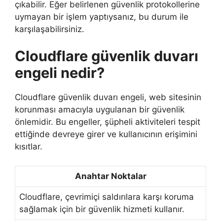
çıkabilir. Eğer belirlenen güvenlik protokollerine
uymayan bir işlem yaptıysanız, bu durum ile
karşılaşabilirsiniz.
Cloudflare güvenlik duvarı
engeli nedir?
Cloudflare güvenlik duvarı engeli, web sitesinin
korunması amacıyla uygulanan bir güvenlik
önlemidir. Bu engeller, şüpheli aktiviteleri tespit
ettiğinde devreye girer ve kullanıcının erişimini
kısıtlar.
Anahtar Noktalar
Cloudflare, çevrimiçi saldırılara karşı koruma
sağlamak için bir güvenlik hizmeti kullanır.