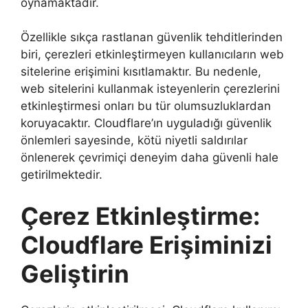
oynamaktadır.
Özellikle sıkça rastlanan güvenlik tehditlerinden
biri, çerezleri etkinleştirmeyen kullanıcıların web
sitelerine erişimini kısıtlamaktır. Bu nedenle,
web sitelerini kullanmak isteyenlerin çerezlerini
etkinleştirmesi onları bu tür olumsuzluklardan
koruyacaktır. Cloudflare’ın uyguladığı güvenlik
önlemleri sayesinde, kötü niyetli saldırılar
önlenerek çevrimiçi deneyim daha güvenli hale
getirilmektedir.
Çerez Etkinleştirme:
Cloudflare Erişiminizi
Geliştirin