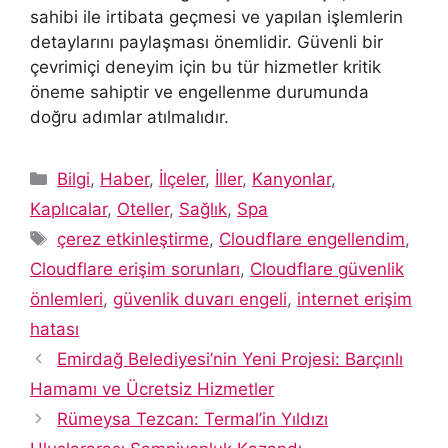
sahibi ile irtibata geçmesi ve yapılan işlemlerin
detaylarını paylaşması önemlidir. Güvenli bir
çevrimiçi deneyim için bu tür hizmetler kritik
öneme sahiptir ve engellenme durumunda
doğru adımlar atılmalıdır.
Kategoriler
Bilgi
,
Haber
,
İlçeler
,
İller
,
Kanyonlar
,
Kaplıcalar
,
Oteller
,
Sağlık
,
Spa
Etiketler
çerez etkinleştirme
,
Cloudflare engellendim
,
Cloudflare erişim sorunları
,
Cloudflare güvenlik
önlemleri
,
güvenlik duvarı engeli
,
internet erişim
hatası
Emirdağ Belediyesi’nin Yeni Projesi: Barçınlı
Hamamı ve Ücretsiz Hizmetler
Rümeysa Tezcan: Termal’in Yıldızı