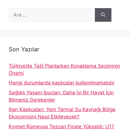
için
ara
Son Yazılar
Türkiye’de Tatil Planlarken Konaklama Seçiminin
Önemi
Hangi durumlarda kaplıcalar kullanılmamalıdır
Sağlıklı Yaşam İpuçları: Daha İyi Bir Hayat İçin
Bilmeniz Gerekenler
Ilgın Kaplıcaları: Yeni Termal Su Kaynağı Bölge
Ekonomisini Nasıl Etkileyecek?
Kıymet Rümeysa Tezcan Finale Yükseldi: U17