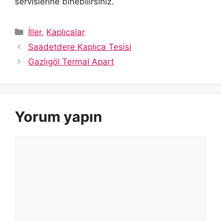
servislerine binebilirsiniz.
Kategoriler
İller
,
Kaplıcalar
Saadetdere Kaplıca Tesisi
Gazlıgöl Termal Apart
Yorum yapın
Yorum