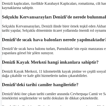
Denizli kaplıcaları, özellikle Karahayıt Kaplıcaları, romatizma, cilt hasta
kaynaklarına sahiptir.
Selçuklu Kervansarayları Denizli’de nerede bulunma
Selçuklu Kervansarayları, Denizli ilinde birer örnek teşkil eden Ak
tarihi yapılar, Selçuklu döneminin ticaret yollarında önemli rol oynamış
Denizli’de sıcak hava balonları nerede yapılmaktadır
Denizli’de sıcak hava balonu turları, Pamukkale’nin eşsiz manzarası 
yapanlara görsel bir şölen sunuyor.
Denizli Kayak Merkezi hangi imkanlara sahiptir?
Denizli Kayak Merkezi, 11 kilometrelik kayak pistine ve çeşitli sosyal ol
dağa çıkabilir ve kafe gibi hizmetlerin tadını çıkarabilirler.
Denizli’deki tarihi camiler hangileridir?
Denizli’deki öne çıkan tarihi camiler arasında Cevherpaşa Camii ve 
örneklerini sergilemekte ve tarihi dokuları ile dikkat çekmektedir.