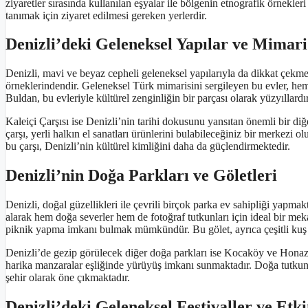
ziyaretler sırasında kullanılan eşyalar ile bölgenin etnografik örnekle
tanımak için ziyaret edilmesi gereken yerlerdir.
Denizli’deki Geleneksel Yapılar ve Mimari
Denizli, mavi ve beyaz cepheli geleneksel yapılarıyla da dikkat çekme
örneklerindendir. Geleneksel Türk mimarisini sergileyen bu evler, hem 
Buldan, bu evleriyle kültürel zenginliğin bir parçası olarak yüzyıllardı
Kaleiçi Çarşısı ise Denizli’nin tarihi dokusunu yansıtan önemli bir di
çarşı, yerli halkın el sanatları ürünlerini bulabileceğiniz bir merkezi ol
bu çarşı, Denizli’nin kültürel kimliğini daha da güçlendirmektedir.
Denizli’nin Doğa Parkları ve Göletleri
Denizli, doğal güzellikleri ile çevrili birçok parka ev sahipliği yap
alarak hem doğa severler hem de fotoğraf tutkunları için ideal bir me
piknik yapma imkanı bulmak mümkündür. Bu gölet, ayrıca çeşitli kuş t
Denizli’de gezip görülecek diğer doğa parkları ise Kocaköy ve Honaz Da
harika manzaralar eşliğinde yürüyüş imkanı sunmaktadır. Doğa tutkunlar
şehir olarak öne çıkmaktadır.
Denizli’deki Geleneksel Festivaller ve Etki