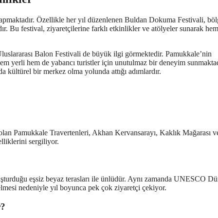
i yapmaktadır. Özellikle her yıl düzenlenen Buldan Dokuma Festivali, bö
 Bu festival, ziyaretçilerine farklı etkinlikler ve atölyeler sunarak he
 Uluslararası Balon Festivali de büyük ilgi görmektedir. Pamukkale’nin
hem yerli hem de yabancı turistler için unutulmaz bir deneyim sunmakta
nda kültürel bir merkez olma yolunda attığı adımlardır.
lan Pamukkale Travertenleri, Akhan Kervansarayı, Kaklık Mağarası v
liklerini sergiliyor.
oluşturduğu eşsiz beyaz terasları ile ünlüdür. Aynı zamanda UNESCO D
 gelmesi nedeniyle yıl boyunca pek çok ziyaretçi çekiyor.
r?