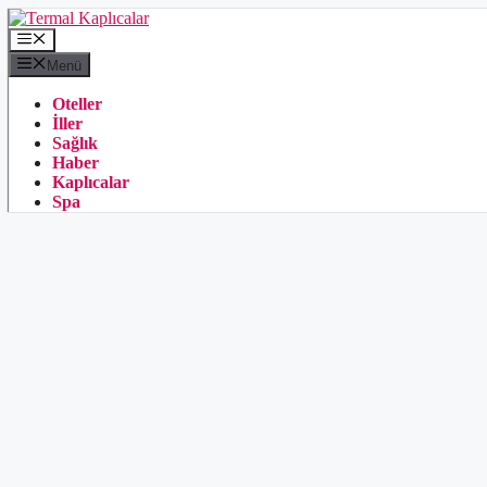
İçeriğe
atla
Menü
Menü
Oteller
İller
Sağlık
Haber
Kaplıcalar
Spa