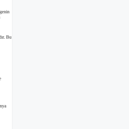
lgenin
m
dır. Bu
e
ünya