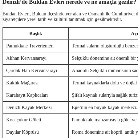
Denizli’de Buldan Evleri nerede ve ne amaçla gezilir?
Buldan Evleri, Buldan ilçesinde yer alan ve Osmanlı ile Cumhuriyet dön
ziyaretçilere yerel tarih ve kültürü tanıtmak için gezilmektedir.
Başlık
Aç
Pamukkale Travertenleri
Termal suların oluşturduğu benze
Akhan Kervansarayı
Selçuklu dönemine ait önemli bi
Çardak Han Kervansarayı
Anadolu Selçuklu mimarisinin sade
Kaklık Mağarası
Termal kaynaklarla dolu ve doğal b
Karahayıt Kaplıcaları
Şifalı kaynak sularıyla sağlık tur
Denizli Kayak Merkezi
Ege’nin en büyük kayak merkezi.
Kocaçukur Göleti
Pamukkale manzarasıyla gölet ve ö
Dayılar Köprüsü
Roma dönemine ait köprü, antik y