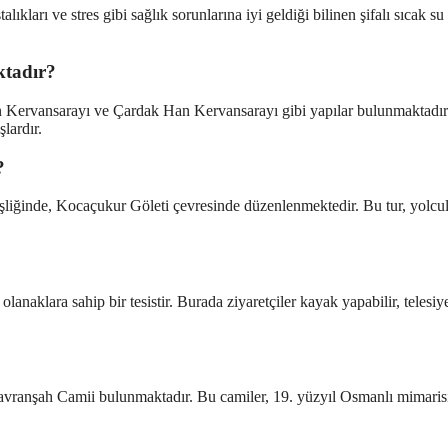
lıkları ve stres gibi sağlık sorunlarına iyi geldiği bilinen şifalı sıcak su
ktadır?
han Kervansarayı ve Çardak Han Kervansarayı gibi yapılar bulunmaktadı
lardır.
?
eşliğinde, Kocaçukur Göleti çevresinde düzenlenmektedir. Bu tur, yolcu
anaklara sahip bir tesistir. Burada ziyaretçiler kayak yapabilir, telesiye
Savranşah Camii bulunmaktadır. Bu camiler, 19. yüzyıl Osmanlı mimaris