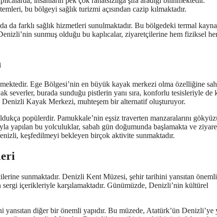
ıcalarda, insanların pek çok rahatsızlığa şifa aradığı bilinmektedir.
temleri, bu bölgeyi sağlık turizmi açısından cazip kılmaktadır.
da da farklı sağlık hizmetleri sunulmaktadır. Bu bölgedeki termal kayna
Denizli’nin sunmuş olduğu bu kaplıcalar, ziyaretçilerine hem fiziksel h
n
çekmektedir. Ege Bölgesi’nin en büyük kayak merkezi olma özelliğine sah
 severler, burada sunduğu pistlerin yanı sıra, konforlu tesisleriyle de k
 Denizli Kayak Merkezi, muhteşem bir alternatif oluşturuyor.
a oldukça popülerdir. Pamukkale’nin eşsiz traverten manzaralarını gökyü
nuyla yapılan bu yolculuklar, sabah gün doğumunda başlamakta ve ziyaret
izli, keşfedilmeyi bekleyen birçok aktivite sunmaktadır.
eri
tçilerine sunmaktadır. Denizli Kent Müzesi, şehir tarihini yansıtan önemli
sergi içerikleriyle karşılamaktadır. Günümüzde, Denizli’nin kültürel
i yansıtan diğer bir önemli yapıdır. Bu müzede, Atatürk’ün Denizli’ye 