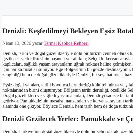
Denizli: Keşfedilmeyi Bekleyen Eşsiz Rotal
Nisan 13, 2026
yazar
Termal Kaplıca Rehberi
Denizli, tarihi ve doğal güzellikleriyle dolu bir turizm cenneti olar
gezilecek yerler listesinin başında yer alırken; Selçuklu kervansarayla
kaplıcaları, sağlıklı yaşam arayanların uğrak noktası haline gelmişken,
için harika fırsatlar sunuyor. Ege Bölgesi’nin bu gözde destinasyonu, h
zenginliği hem de doğal güzellikleriyle Denizli, bir seyahat rotası hazı
Eşsiz doğal yapıları, tarihi boyunca barındırdığı kültürel mirası ve şif
noktalarından birini oluşturuyor. Bölgenin tarihi derinliği, özellikle 
Doğal güzellikleri ve sağlıklı yaşam alanları, Denizli’yi sadece bir ta
getiriyor. Pamukkale’nin masalsı manzaraları ve kervansarayların tarihî
alanında öne çıkıyor. Böylece Denizli, hem tarih hem de doğa tutkunla
Denizli Gezilecek Yerler: Pamukkale ve Çe
Denizli, Türkiye’nin doğal güzellikleriyle dolu bir şehri olarak, öz