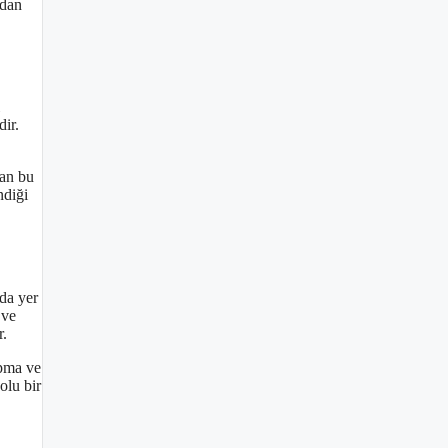
ndan
dir.
tan bu
ndiği
nda yer
 ve
r.
apma ve
olu bir