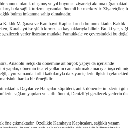
n bir sonucu olarak oluşmuş ve yıl boyunca ziyaretçi akınına uğramaktadı
ularıyla da sağlık turizmi açısından önemli bir merkezdir. Ziyaretçiler, 
ağlık bulma imkanına sahip olmaktadır.
da Kaklık Mağarası ve Karahayıt Kaplıcaları da bulunmaktadır. Kaklık
ken, Karahayıt ise şifalı kırmızı su kaynaklarıyla bilinir. Bu iki yer, sağ
de gezilecek yerler listesine mutlaka Pamukkale ve çevresindeki bu doğa
nı sıra, Anadolu Selçuklu dönemine ait birçok yapıyı da içerisinde
 yapılar, dönemin ticaret yollarını canlandırmak amacıyla inşa edilmi
il, aynı zamanda tarihi katkılarıyla da ziyaretçilerin ilgisini çekmekted
arisinin harika bir örneğidir.
 tutmaktadır. Dayılar ve Hançalar köprüleri, antik dönemlerin izlerini g
prülerin sağlam yapıları ve tarihi önemi, Denizli’yi gezilecek yerlerin öt
ak öne çıkmaktadır. Özellikle Karahayıt Kaplıcaları, sağlıklı yaşam