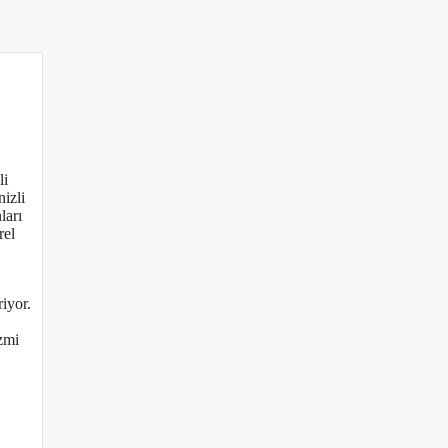
li
nizli
ları
rel
riyor.
izmi