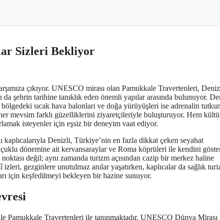
ar Sizleri Bekliyor
ak karşımıza çıkıyor. UNESCO mirası olan Pamukkale Travertenleri, Deniz
rı da şehrin tarihine tanıklık eden önemli yapılar arasında bulunuyor. De
 bölgedeki sıcak hava balonları ve doğa yürüyüşleri ise adrenalin tutkun
er mevsim farklı güzelliklerini ziyaretçileriyle buluşturuyor. Hem kültü
rlamak isteyenler için eşsiz bir deneyim vaat ediyor.
alı kaplıcalarıyla Denizli, Türkiye’nin en fazla dikkat çeken seyahat
Selçuklu dönemine ait kervansaraylar ve Roma köprüleri ile kendini göste
til noktası değil; aynı zamanda turizm açısından cazip bir merkez haline
 izleri, gezginlere unutulmaz anılar yaşatırken, kaplıcalar da sağlık tur
rı için keşfedilmeyi bekleyen bir hazine sunuyor.
vresi
ellikle Pamukkale Travertenleri ile tanınmaktadır. UNESCO Dünya Mirası