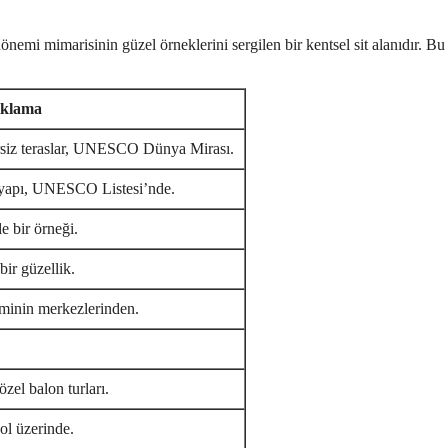
emi mimarisinin güzel örneklerini sergilen bir kentsel sit alanıdır. Bu 
ıklama
rsiz teraslar, UNESCO Dünya Mirası.
r yapı, UNESCO Listesi’nde.
 bir örneği.
ir güzellik.
izminin merkezlerinden.
zel balon turları.
ol üzerinde.