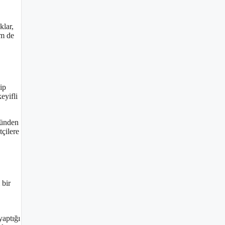
klar,
em de
ip
eyifli
zünden
çilere
 bir
yaptığı