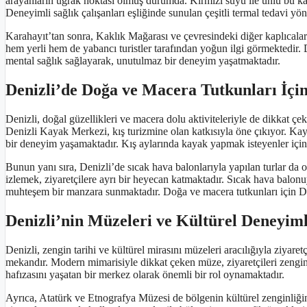
arayanların uğrak noktası olmuş durumda. Kırmızı suyu ile ünlü bu kapl
Deneyimli sağlık çalışanları eşliğinde sunulan çeşitli termal tedavi yön
Karahayıt’tan sonra, Kaklık Mağarası ve çevresindeki diğer kaplıcalar
hem yerli hem de yabancı turistler tarafından yoğun ilgi görmektedir. 
mental sağlık sağlayarak, unutulmaz bir deneyim yaşatmaktadır.
Denizli’de Doğa ve Macera Tutkunları İçi
Denizli, doğal güzellikleri ve macera dolu aktiviteleriyle de dikkat 
Denizli Kayak Merkezi, kış turizmine olan katkısıyla öne çıkıyor. Kayak
bir deneyim yaşamaktadır. Kış aylarında kayak yapmak isteyenler için
Bunun yanı sıra, Denizli’de sıcak hava balonlarıyla yapılan turlar d
izlemek, ziyaretçilere ayrı bir heyecan katmaktadır. Sıcak hava balo
muhteşem bir manzara sunmaktadır. Doğa ve macera tutkunları için Den
Denizli’nin Müzeleri ve Kültürel Deneyiml
Denizli, zengin tarihi ve kültürel mirasını müzeleri aracılığıyla ziyare
mekandır. Modern mimarisiyle dikkat çeken müze, ziyaretçileri zengin 
hafızasını yaşatan bir merkez olarak önemli bir rol oynamaktadır.
Ayrıca, Atatürk ve Etnografya Müzesi de bölgenin kültürel zenginliğin