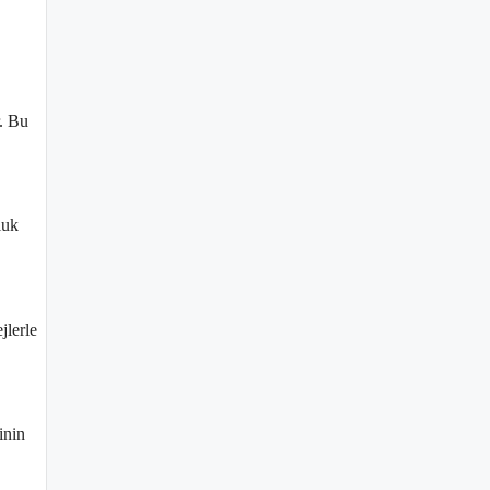
r. Bu
luk
jlerle
inin