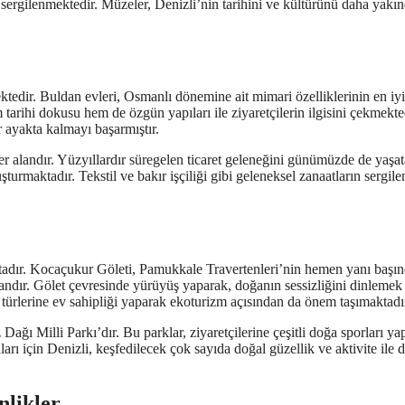
ri sergilenmektedir. Müzeler, Denizli’nin tarihini ve kültürünü daha yakı
ktedir. Buldan evleri, Osmanlı dönemine ait mimari özelliklerinin en iyi
tarihi dokusu hem de özgün yapıları ile ziyaretçilerin ilgisini çekmekte
r ayakta kalmayı başarmıştır.
ğer alandır. Yüzyıllardır süregelen ticaret geleneğini günümüzde de yaşa
uşturmaktadır. Tekstil ve bakır işçiliği gibi geleneksel zanaatların sergile
maktadır. Kocaçukur Göleti, Pamukkale Travertenleri’nin hemen yanı başı
kandır. Gölet çevresinde yürüyüş yaparak, doğanın sessizliğini dinlemek
ürlerine ev sahipliği yaparak ekoturizm açısından da önem taşımaktadı
ğı Milli Parkı’dır. Bu parklar, ziyaretçilerine çeşitli doğa sporları y
ı için Denizli, keşfedilecek çok sayıda doğal güzellik ve aktivite ile d
nlikler