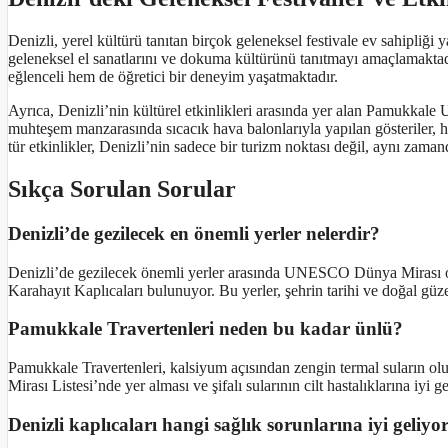
Denizli, yerel kültürü tanıtan birçok geleneksel festivale ev sahipliğ
geleneksel el sanatlarını ve dokuma kültürünü tanıtmayı amaçlamaktadır.
eğlenceli hem de öğretici bir deneyim yaşatmaktadır.
Ayrıca, Denizli’nin kültürel etkinlikleri arasında yer alan Pamukkale
muhteşem manzarasında sıcacık hava balonlarıyla yapılan gösteriler, 
tür etkinlikler, Denizli’nin sadece bir turizm noktası değil, aynı zama
Sıkça Sorulan Sorular
Denizli’de gezilecek en önemli yerler nelerdir?
Denizli’de gezilecek önemli yerler arasında UNESCO Dünya Mirası o
Karahayıt Kaplıcaları bulunuyor. Bu yerler, şehrin tarihi ve doğal güzel
Pamukkale Travertenleri neden bu kadar ünlü?
Pamukkale Travertenleri, kalsiyum açısından zengin termal suların 
Mirası Listesi’nde yer alması ve şifalı sularının cilt hastalıklarına iyi
Denizli kaplıcaları hangi sağlık sorunlarına iyi geliyo