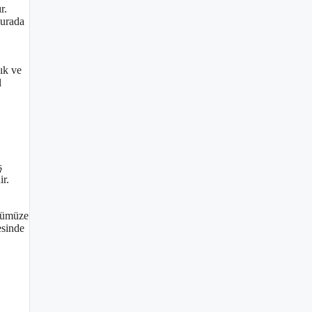
r.
burada
lık ve
l
ş
ir.
ünümüze
esinde