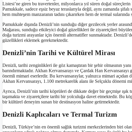
Listesi’ne giren bu travertenler, milyonlarca yıl süren doğal süreçleri
Pamukkale, sadece eşsiz beyaz teraslarıyla değil, aynı zamanda şifalı s
hem muhteşem manzaranın tadını çıkarırken hem de termal sularında s
Pamukkale dışında Denizli’nin sunduğu diğer gezilecek yerler arasın
Mağarası, sunduğu etkileyici doğal güzellikleri ile ziyaretçileri büyüler
doğa turizmi arayanlar için önemli alternatifler sunmaktadır. Denizli’
güzellikleri eklemek gerekmektedir.
Denizli’nin Tarihi ve Kültürel Mirası
Denizli, tarihi zenginlikleri ile göz kamaştıran bir şehir olmasının ya
barındırmaktadır. Akhan Kervansarayı ve Çardak Han Kervansarayı gibi
önemli mimari eserlerdir. Bu kervansaraylar, yalnızca mimari açıdan değ
Akhan Kervansarayı, 1.100 metrekarelik alanı ile Selçuklu dönemi mim
Ayrıca, Denizli’nin tarihi köprüleri de dikkate değer bir geçmişe ışık
taşımakta ve ziyaretçilere tarihi bir yolculuğa davet etmektedir. Bu kö
bir kültürel deneyim sunan bir destinasyon haline getirmektedir.
Denizli Kaplıcaları ve Termal Turizm
Denizli, Türkiye’nin en önemli sağlık turizmi merkezlerinden biri olar