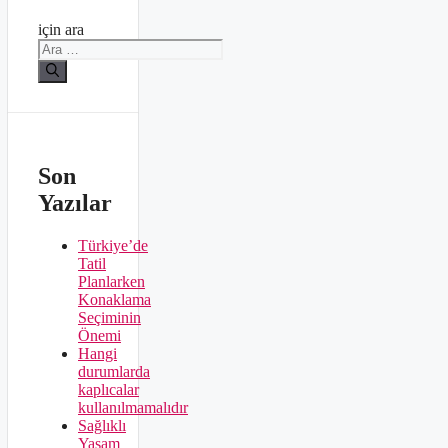
için ara
Son
Yazılar
Türkiye’de
Tatil
Planlarken
Konaklama
Seçiminin
Önemi
Hangi
durumlarda
kaplıcalar
kullanılmamalıdır
Sağlıklı
Yaşam