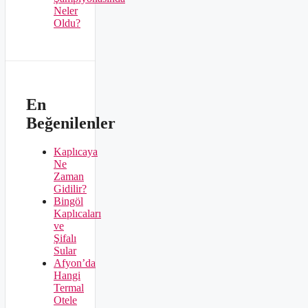
Neler
Oldu?
En
Beğenilenler
Kaplıcaya
Ne
Zaman
Gidilir?
Bingöl
Kaplıcaları
ve
Şifalı
Sular
Afyon’da
Hangi
Termal
Otele