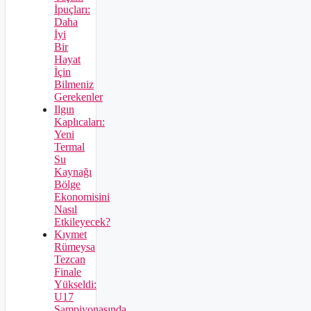
İpuçları:
Daha
İyi
Bir
Hayat
İçin
Bilmeniz
Gerekenler
Ilgın
Kaplıcaları:
Yeni
Termal
Su
Kaynağı
Bölge
Ekonomisini
Nasıl
Etkileyecek?
Kıymet
Rümeysa
Tezcan
Finale
Yükseldi:
U17
Şampiyonasında