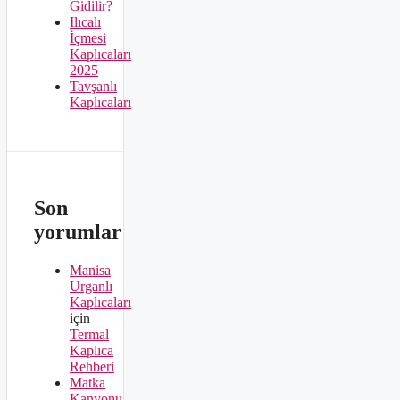
Gidilir?
Ilıcalı
İçmesi
Kaplıcaları
2025
Tavşanlı
Kaplıcaları
Son
yorumlar
Manisa
Urganlı
Kaplıcaları
için
Termal
Kaplıca
Rehberi
Matka
Kanyonu