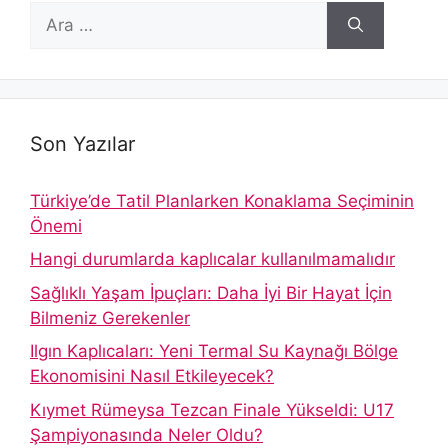
için
ara
Son Yazılar
Türkiye’de Tatil Planlarken Konaklama Seçiminin
Önemi
Hangi durumlarda kaplıcalar kullanılmamalıdır
Sağlıklı Yaşam İpuçları: Daha İyi Bir Hayat İçin
Bilmeniz Gerekenler
Ilgın Kaplıcaları: Yeni Termal Su Kaynağı Bölge
Ekonomisini Nasıl Etkileyecek?
Kıymet Rümeysa Tezcan Finale Yükseldi: U17
Şampiyonasında Neler Oldu?