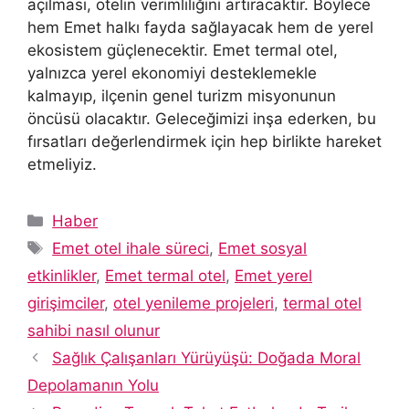
açılması, otelin verimliliğini artıracaktır. Böylece
hem Emet halkı fayda sağlayacak hem de yerel
ekosistem güçlenecektir. Emet termal otel,
yalnızca yerel ekonomiyi desteklemekle
kalmayıp, ilçenin genel turizm misyonunun
öncüsü olacaktır. Geleceğimizi inşa ederken, bu
fırsatları değerlendirmek için hep birlikte hareket
etmeliyiz.
Kategoriler
Haber
Etiketler
Emet otel ihale süreci
,
Emet sosyal
etkinlikler
,
Emet termal otel
,
Emet yerel
girişimciler
,
otel yenileme projeleri
,
termal otel
sahibi nasıl olunur
Sağlık Çalışanları Yürüyüşü: Doğada Moral
Depolamanın Yolu