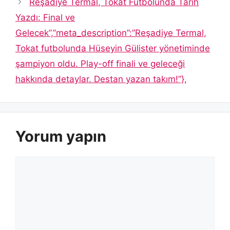
Reşadiye Termal, Tokat Futbolunda Tarih
Yazdı: Final ve
Gelecek”,”meta_description”:”Reşadiye Termal,
Tokat futbolunda Hüseyin Gülister yönetiminde
şampiyon oldu. Play-off finali ve geleceği
hakkında detaylar. Destan yazan takım!”},
Yorum yapın
Yorum