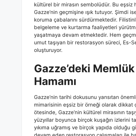
kültürel bir mirasın sembolüdür. Bu eşsiz
Gazze’nin geçmişine ışık tutuyor. Şimdi is
koruma çabalarını sürdürmektedir. Filistinl
belgeleme ve kurtarma faaliyetleri yürütme
yaşatmaya devam etmektedir. Hem geçmişi
umut taşıyan bir restorasyon süreci, Es-S
oluşturuyor.
Gazze’deki Memlük 
Hamamı
Gazze’nin tarihi dokusunu yansıtan öneml
mimarisinin eşsiz bir örneği olarak dikkat
ötesinde, Gazze’nin kültürel mirasının taş
yüzyıllar boyunca birçok kuşağın izlerini taşı
yıkıma uğramış ve birçok yapıda olduğu 
devam eden restorasyon çalışmaları ile h