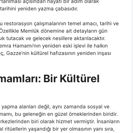
rtarılması açısından hayati bir adım olarak
 tarihini yeniden yazma çabasıdır.
 restorasyon çalışmalarının temel amacı, tarihi ve
. Özellikle Memlük dönemine ait detayların gün
k tutacak ve gelecek nesillere aktarılacaktır.
ra Hamamı’nın yeniden eski işlevi ile halkın
ç, Gazze’nin kültürel hafızasının yeniden inşası
amları: Bir Kültürel
 yapma alanları değil, aynı zamanda sosyal ve
amı, bu geleneğin en güzel örneklerinden biridir.
kezlerinden biri olarak hizmet vermiştir. İnsanların
l ritüellerin yaşandığı bir yer olmasının yanı sıra,