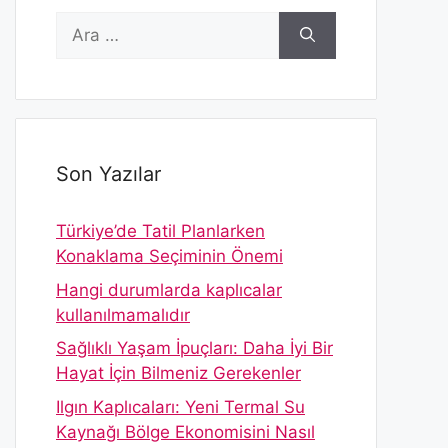
için
ara
Son Yazılar
Türkiye’de Tatil Planlarken
Konaklama Seçiminin Önemi
Hangi durumlarda kaplıcalar
kullanılmamalıdır
Sağlıklı Yaşam İpuçları: Daha İyi Bir
Hayat İçin Bilmeniz Gerekenler
Ilgın Kaplıcaları: Yeni Termal Su
Kaynağı Bölge Ekonomisini Nasıl