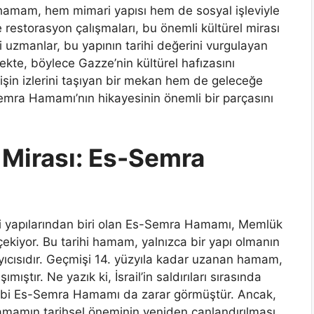
 hamam, hem mimari yapısı hem de sosyal işleviyle
e restorasyon çalışmaları, bu önemli kültürel mirası
i uzmanlar, bu yapının tarihi değerini vurgulayan
kte, böylece Gazze’nin kültürel hafızasını
n izlerini taşıyan bir mekan hem de geleceğe
emra Hamamı’nın hikayesinin önemli bir parçasını
Mirası: Es-Semra
i yapılarından biri olan Es-Semra Hamamı, Memlük
 çekiyor. Bu tarihi hamam, yalnızca bir yapı olmanın
ıyıcısıdır. Geçmişi 14. yüzyıla kadar uzanan hamam,
mıştır. Ne yazık ki, İsrail’in saldırıları sırasında
gibi Es-Semra Hamamı da zarar görmüştür. Ancak,
amamın tarihsel öneminin yeniden canlandırılması