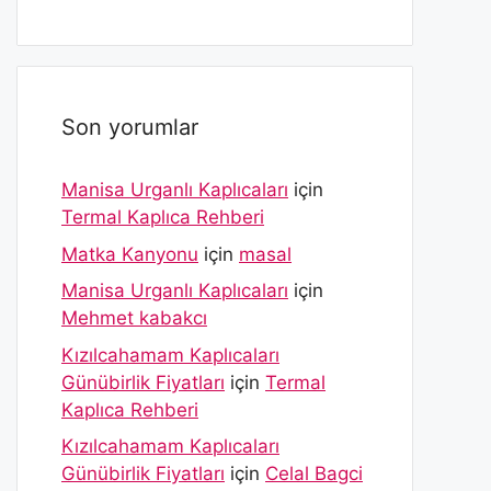
Son yorumlar
Manisa Urganlı Kaplıcaları
için
Termal Kaplıca Rehberi
Matka Kanyonu
için
masal
Manisa Urganlı Kaplıcaları
için
Mehmet kabakcı
Kızılcahamam Kaplıcaları
Günübirlik Fiyatları
için
Termal
Kaplıca Rehberi
Kızılcahamam Kaplıcaları
Günübirlik Fiyatları
için
Celal Bagci