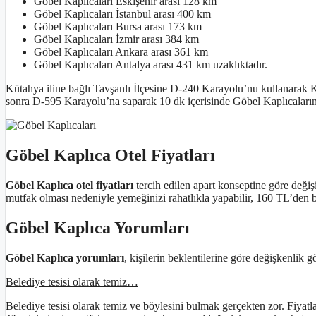
Göbel Kaplıcaları Eskişehir arası 128 km
Göbel Kaplıcaları İstanbul arası 400 km
Göbel Kaplıcaları Bursa arası 173 km
Göbel Kaplıcaları İzmir arası 384 km
Göbel Kaplıcaları Ankara arası 361 km
Göbel Kaplıcaları Antalya arası 431 km uzaklıktadır.
Kütahya iline bağlı Tavşanlı İlçesine D-240 Karayolu’nu kullanarak Kü
sonra D-595 Karayolu’na saparak 10 dk içerisinde Göbel Kaplıcalarına
Göbel Kaplıca Otel Fiyatları
Göbel Kaplıca otel fiyatları
tercih edilen apart konseptine göre değiş
mutfak olması nedeniyle yemeğinizi rahatlıkla yapabilir, 160 TL’den başl
Göbel Kaplıca Yorumları
Göbel Kaplıca yorumları
, kişilerin beklentilerine göre değişkenlik 
Belediye tesisi olarak temiz…
Belediye tesisi olarak temiz ve böylesini bulmak gerçekten zor. Fiyatl