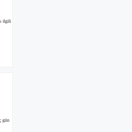
ilgili
aç gün