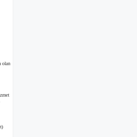
n olan
izmet
a
t)