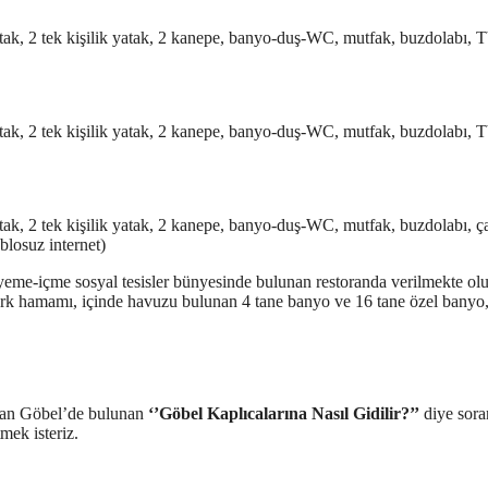
atak, 2 tek kişilik yatak, 2 kanepe, banyo-duş-WC, mutfak, buzdolabı, 
atak, 2 tek kişilik yatak, 2 kanepe, banyo-duş-WC, mutfak, buzdolabı, 
atak, 2 tek kişilik yatak, 2 kanepe, banyo-duş-WC, mutfak, buzdolabı, ç
blosuz internet)
yeme-içme sosyal tesisler bünyesinde bulunan restoranda verilmekte ol
ürk hamamı, içinde havuzu bulunan 4 tane banyo ve 16 tane özel banyo
unan Göbel’de bulunan
‘’Göbel Kaplıcalarına Nasıl Gidilir?’’
diye sora
mek isteriz.