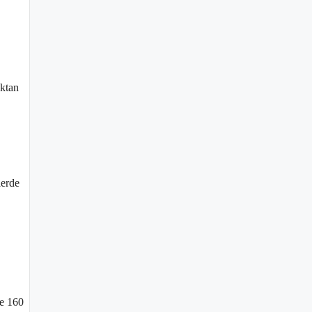
ıktan
lerde
ce 160