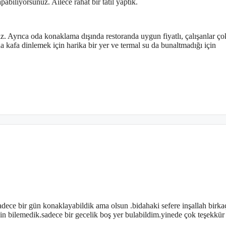
abiliyorsunuz. Ailece rahat bir tatil yaptık.
. Ayrıca oda konaklama dışında restoranda uygun fiyatlı, çalışanlar çok 
a kafa dinlemek için harika bir yer ve termal su da bunaltmadığı için
adece bir gün konaklayabildik ama olsun .bidahaki sefere inşallah birk
in bilemedik.sadece bir gecelik boş yer bulabildim.yinede çok teşekkür