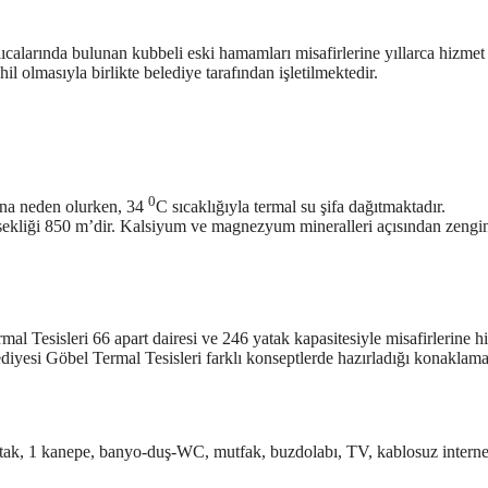
alarında bulunan kubbeli eski hamamları misafirlerine yıllarca hizmet
il olmasıyla birlikte belediye tarafından işletilmektedir.
0
sına neden olurken, 34
C sıcaklığıyla termal su şifa dağıtmaktadır.
ekliği 850 m’dir. Kalsiyum ve magnezyum mineralleri açısından zengi
al Tesisleri 66 apart dairesi ve 246 yatak kapasitesiyle misafirlerine h
diyesi Göbel Termal Tesisleri farklı konseptlerde hazırladığı konaklam
atak, 1 kanepe, banyo-duş-WC, mutfak, buzdolabı, TV, kablosuz interne