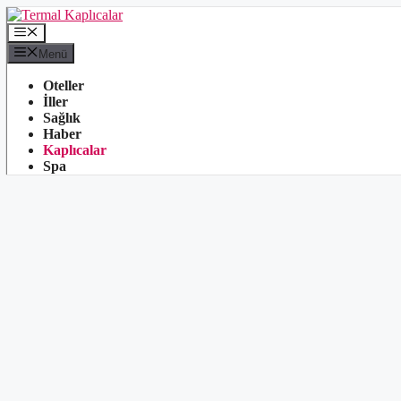
İçeriğe
atla
Menü
Menü
Oteller
İller
Sağlık
Haber
Kaplıcalar
Spa