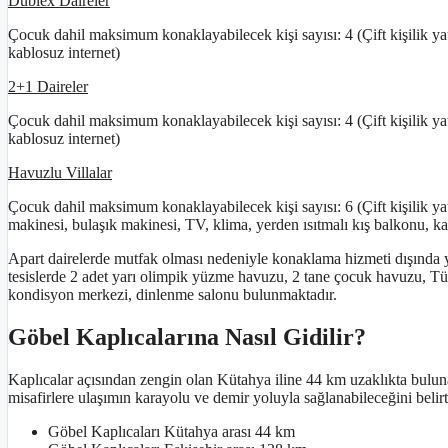
Dublex Daireler
Çocuk dahil maksimum konaklayabilecek kişi sayısı: 4 (Çift kişilik y
kablosuz internet)
2+1 Daireler
Çocuk dahil maksimum konaklayabilecek kişi sayısı: 4 (Çift kişilik y
kablosuz internet)
Havuzlu Villalar
Çocuk dahil maksimum konaklayabilecek kişi sayısı: 6 (Çift kişilik y
makinesi, bulaşık makinesi, TV, klima, yerden ısıtmalı kış balkonu, ka
Apart dairelerde mutfak olması nedeniyle konaklama hizmeti dışında 
tesislerde 2 adet yarı olimpik yüzme havuzu, 2 tane çocuk havuzu, T
kondisyon merkezi, dinlenme salonu bulunmaktadır.
Göbel Kaplıcalarına Nasıl Gidilir?
Kaplıcalar açısından zengin olan Kütahya iline 44 km uzaklıkta bul
misafirlere ulaşımın karayolu ve demir yoluyla sağlanabileceğini belirt
Göbel Kaplıcaları Kütahya arası 44 km