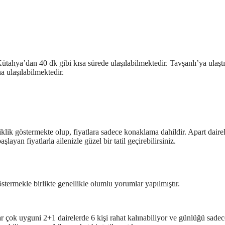
tahya’dan 40 dk gibi kısa sürede ulaşılabilmektedir. Tavşanlı’ya ulaşt
 ulaşılabilmektedir.
iklik göstermekte olup, fiyatlara sadece konaklama dahildir. Apart daire
ayan fiyatlarla ailenizle güzel bir tatil geçirebilirsiniz.
göstermekle birlikte genellikle olumlu yorumlar yapılmıştır.
ar çok uyguni 2+1 dairelerde 6 kişi rahat kalınabiliyor ve günlüğü sade