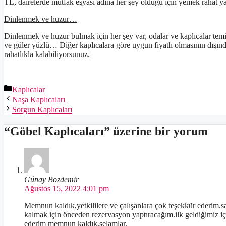
TL, dairelerde mutfak eşyası adına her şey olduğu için yemek rahat yap
Dinlenmek ve huzur…
Dinlenmek ve huzur bulmak için her şey var, odalar ve kaplıcalar temiz
ve güler yüzlü… Diğer kaplıcalara göre uygun fiyatlı olmasının dışınd
rahatlıkla kalabiliyorsunuz.
Kategoriler
Kaplıcalar
Naşa Kaplıcaları
Sorgun Kaplıcaları
“Göbel Kaplıcaları” üzerine bir yorum
Günay Bozdemir
Ağustos 15, 2022 4:01 pm
Memnun kaldık,yetkililere ve çalışanlara çok teşekkür ederim.s
kalmak için önceden rezervasyon yaptıracağım.ilk geldiğimiz iç
ederim memnun kaldık.selamlar.