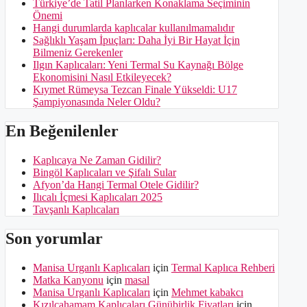
Türkiye’de Tatil Planlarken Konaklama Seçiminin
Önemi
Hangi durumlarda kaplıcalar kullanılmamalıdır
Sağlıklı Yaşam İpuçları: Daha İyi Bir Hayat İçin
Bilmeniz Gerekenler
Ilgın Kaplıcaları: Yeni Termal Su Kaynağı Bölge
Ekonomisini Nasıl Etkileyecek?
Kıymet Rümeysa Tezcan Finale Yükseldi: U17
Şampiyonasında Neler Oldu?
En Beğenilenler
Kaplıcaya Ne Zaman Gidilir?
Bingöl Kaplıcaları ve Şifalı Sular
Afyon’da Hangi Termal Otele Gidilir?
Ilıcalı İçmesi Kaplıcaları 2025
Tavşanlı Kaplıcaları
Son yorumlar
Manisa Urganlı Kaplıcaları
için
Termal Kaplıca Rehberi
Matka Kanyonu
için
masal
Manisa Urganlı Kaplıcaları
için
Mehmet kabakcı
Kızılcahamam Kaplıcaları Günübirlik Fiyatları
için