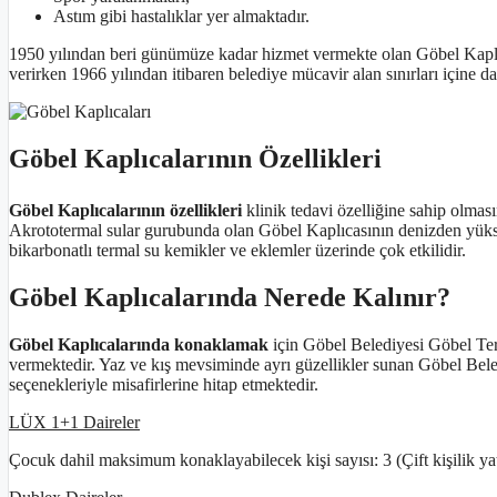
Astım gibi hastalıklar yer almaktadır.
1950 yılından beri günümüze kadar hizmet vermekte olan Göbel Kaplıc
verirken 1966 yılından itibaren belediye mücavir alan sınırları içine dah
Göbel Kaplıcalarının Özellikleri
Göbel Kaplıcalarının özellikleri
klinik tedavi özelliğine sahip olma
Akrototermal sular gurubunda olan Göbel Kaplıcasının denizden yüks
bikarbonatlı termal su kemikler ve eklemler üzerinde çok etkilidir.
Göbel Kaplıcalarında Nerede Kalınır?
Göbel Kaplıcalarında konaklamak
için Göbel Belediyesi Göbel Term
vermektedir. Yaz ve kış mevsiminde ayrı güzellikler sunan Göbel Bele
seçenekleriyle misafirlerine hitap etmektedir.
LÜX 1+1 Daireler
Çocuk dahil maksimum konaklayabilecek kişi sayısı: 3 (Çift kişilik y