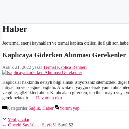
Haber
Jeotermal enerji kaynakları ve termal kaplıca otelleri ile ilgili son haber
Kaplıcaya Giderken Alınması Gerekenler
Aralık 21, 2022
yazar
Termal Kaplıca Rehberi
Kaplıcalar hakkında detaylı bilgi almak istiyorsanız sitemizdeki diğer 
ihtiyacına ve isteğine bağlıdır. Ancake n yaygın olarak yanın alınabilece
ve güneş gözlükleri alınır. Kaplıcalara girerken, tercihen mayo veya 
gerekmektedir. …
Devamını oku
Kategoriler
Sağlık
,
Haber
Yorum yap
Yeni yazılar
←
Önceki
Sayfa
1
…
Sayfa
51
Sayfa
52