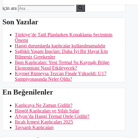
için ara
Son Yazılar
Türkiye’de Tatil Planlarken Konaklama Seçiminin
Önemi
Hangi durumlarda kaplıcalar kullanılmamalıdır
Sağlıklı Yaşam İpuçları: Daha İyi Bir Hayat İçin
Bilmeniz Gerekenler
Ilgın Kaplıcaları: Yeni Termal Su Kaynağı Bölge
Ekonomisini Nasıl Etkileyecek?
Kıymet Rümeysa Tezcan Finale Yükseldi: U17
Şampiyonasında Neler Oldu?
En Beğenilenler
Kaplıcaya Ne Zaman Gidilir?
Bingöl Kaplıcaları ve Şifalı Sular
Afyon’da Hangi Termal Otele Gidilir?
Ilıcalı İçmesi Kaplıcaları 2025
Tavşanlı Kaplıcaları