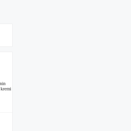
inin
ş kremi