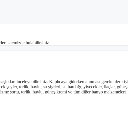
leri sitemizde bulabilirsiniz.
başlıkları inceleyebilirsiniz. Kaplıcaya giderken alınması gerekenler kiş
k şeyler, terlik, havlu, su şişeleri, su bardağı, yiyecekler, ilaçlar, güne
yüzme şortu, terlik, havlu, güneş kremi ve tüm diğer banyo malzemeleri