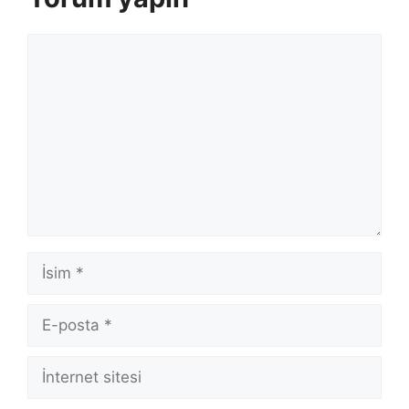
Yorum
İsim
E-
posta
İnternet
sitesi