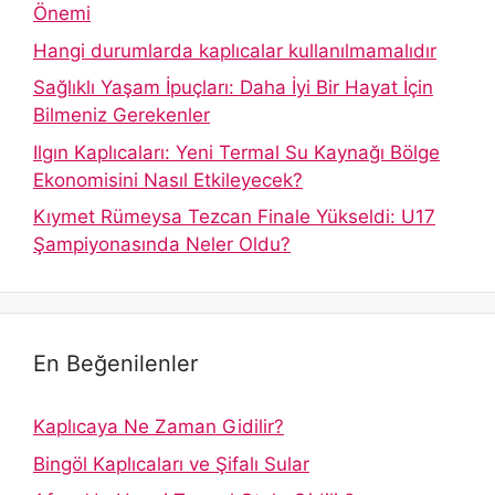
Önemi
Hangi durumlarda kaplıcalar kullanılmamalıdır
Sağlıklı Yaşam İpuçları: Daha İyi Bir Hayat İçin
Bilmeniz Gerekenler
Ilgın Kaplıcaları: Yeni Termal Su Kaynağı Bölge
Ekonomisini Nasıl Etkileyecek?
Kıymet Rümeysa Tezcan Finale Yükseldi: U17
Şampiyonasında Neler Oldu?
En Beğenilenler
Kaplıcaya Ne Zaman Gidilir?
Bingöl Kaplıcaları ve Şifalı Sular