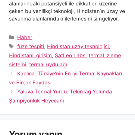
alanlarındaki potansiyeli ile dikkatleri üzerine
çeken bu yenilikçi teknoloji, Hindistan’ın uzay ve
savunma alanlarındaki ilerlemesini simgeliyor.
Kategoriler
Haber
Etiketler
füze tespiti
,
Hindistan uzay teknolojisi
,
Hindistanlı girişim
,
SatLeo Labs
,
termal izleme
sistemi
,
termal uydu ağı
Kaplıca: Türkiye’nin En İyi Termal Kaynakları
ve Birçok Faydası
Yalova Termal Yurdu: Tekirdağ Yolunda
Şampiyonluk Heyecanı
Yorum yapın