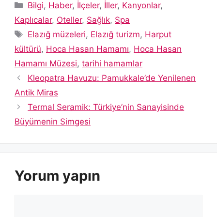
Kategoriler
Bilgi
,
Haber
,
İlçeler
,
İller
,
Kanyonlar
,
Kaplıcalar
,
Oteller
,
Sağlık
,
Spa
Etiketler
Elazığ müzeleri
,
Elazığ turizm
,
Harput
kültürü
,
Hoca Hasan Hamamı
,
Hoca Hasan
Hamamı Müzesi
,
tarihi hamamlar
Kleopatra Havuzu: Pamukkale’de Yenilenen
Antik Miras
Termal Seramik: Türkiye’nin Sanayisinde
Büyümenin Simgesi
Yorum yapın
Yorum