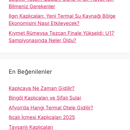
Bilmeniz Gerekenler
Ilgın Kaplıcaları: Yeni Termal Su Kaynağı Bölge
Ekonomisini Nasıl Etkileyecek?
Kıymet Rümeysa Tezcan Finale Yükseldi: U17
Şampiyonasında Neler Oldu?
En Beğenilenler
Kaplıcaya Ne Zaman Gidilir?
Bingöl Kaplıcaları ve Şifalı Sular
Afyon’da Hangi Termal Otele Gidilir?
Ilıcalı İçmesi Kaplıcaları 2025
Tavşanlı Kaplıcaları