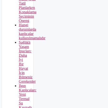
Tatil
Planlarken
Konaklama
Seçiminin
Önemi
Hangi
durumlarda
kaplıcalar
kullanılmamalıdır
Sağlıklı
Yaşam
İpuçları:
Daha
İyi
Bir
Hayat
İçin
Bilmeniz
Gerekenler
Ilgın
Kaplıcaları:
Yeni
Termal
Su
Kaynağı