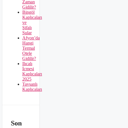
Zaman
Gidilir?
Bingöl
Kaplıcaları
ve
Şifalı
Sular
Afyon’da
Hangi
Termal
Otele
Gidilir?
Ilıcalı
İçmesi
Kaplıcaları
2025
Tavşanlı
Kaplıcaları
Son