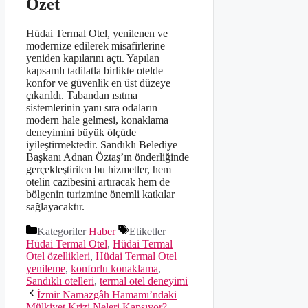
Özet
Hüdai Termal Otel, yenilenen ve
modernize edilerek misafirlerine
yeniden kapılarını açtı. Yapılan
kapsamlı tadilatla birlikte otelde
konfor ve güvenlik en üst düzeye
çıkarıldı. Tabandan ısıtma
sistemlerinin yanı sıra odaların
modern hale gelmesi, konaklama
deneyimini büyük ölçüde
iyileştirmektedir. Sandıklı Belediye
Başkanı Adnan Öztaş’ın önderliğinde
gerçekleştirilen bu hizmetler, hem
otelin cazibesini artıracak hem de
bölgenin turizmine önemli katkılar
sağlayacaktır.
Kategoriler
Haber
Etiketler
Hüdai Termal Otel
,
Hüdai Termal
Otel özellikleri
,
Hüdai Termal Otel
yenileme
,
konforlu konaklama
,
Sandıklı otelleri
,
termal otel deneyimi
İzmir Namazgâh Hamamı’ndaki
Mülkiyet Krizi Neleri Kapsıyor?