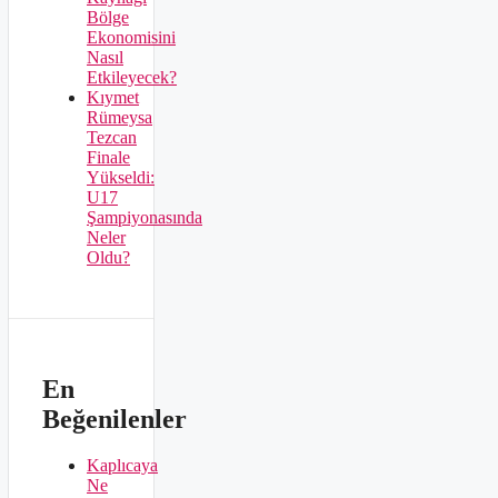
Bölge
Ekonomisini
Nasıl
Etkileyecek?
Kıymet
Rümeysa
Tezcan
Finale
Yükseldi:
U17
Şampiyonasında
Neler
Oldu?
En
Beğenilenler
Kaplıcaya
Ne