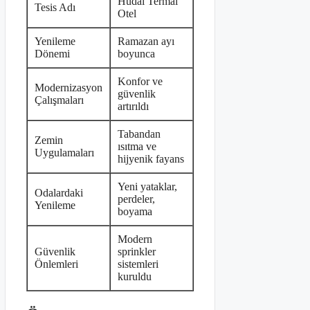
Hüdai Termal
Tesis Adı
Otel
Yenileme
Ramazan ayı
Dönemi
boyunca
Konfor ve
Modernizasyon
güvenlik
Çalışmaları
artırıldı
Tabandan
Zemin
ısıtma ve
Uygulamaları
hijyenik fayans
Yeni yataklar,
Odalardaki
perdeler,
Yenileme
boyama
Modern
Güvenlik
sprinkler
Önlemleri
sistemleri
kuruldu