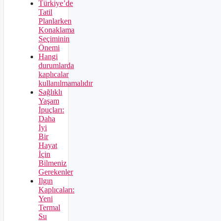
Türkiye’de
Tatil
Planlarken
Konaklama
Seçiminin
Önemi
Hangi
durumlarda
kaplıcalar
kullanılmamalıdır
Sağlıklı
Yaşam
İpuçları:
Daha
İyi
Bir
Hayat
İçin
Bilmeniz
Gerekenler
Ilgın
Kaplıcaları:
Yeni
Termal
Su