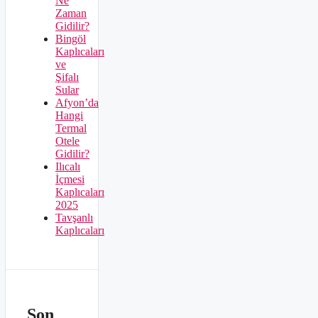
Ne
Zaman
Gidilir?
Bingöl
Kaplıcaları
ve
Şifalı
Sular
Afyon’da
Hangi
Termal
Otele
Gidilir?
Ilıcalı
İçmesi
Kaplıcaları
2025
Tavşanlı
Kaplıcaları
Son