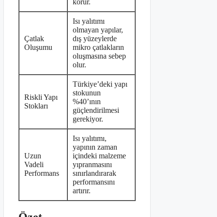
korur.
Isı yalıtımı
olmayan yapılar,
Çatlak
dış yüzeylerde
Oluşumu
mikro çatlakların
oluşmasına sebep
olur.
Türkiye’deki yapı
stokunun
Riskli Yapı
%40’ının
Stokları
güçlendirilmesi
gerekiyor.
Isı yalıtımı,
yapının zaman
Uzun
içindeki malzeme
Vadeli
yıpranmasını
Performans
sınırlandırarak
performansını
artırır.
Özet