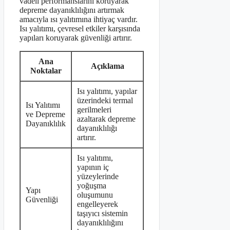
vadeli performanslarını koruyarak
depreme dayanıklılığını artırmak
amacıyla ısı yalıtımına ihtiyaç vardır.
Isı yalıtımı, çevresel etkiler karşısında
yapıları koruyarak güvenliği artırır.
Ana
Açıklama
Noktalar
Isı yalıtımı, yapılar
üzerindeki termal
Isı Yalıtımı
gerilmeleri
ve Depreme
azaltarak depreme
Dayanıklılık
dayanıklılığı
artırır.
Isı yalıtımı,
yapının iç
yüzeylerinde
yoğuşma
Yapı
oluşumunu
Güvenliği
engelleyerek
taşıyıcı sistemin
dayanıklılığını