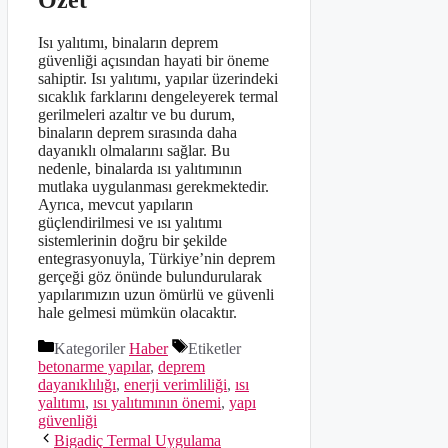
Isı yalıtımı, binaların deprem
güvenliği açısından hayati bir öneme
sahiptir. Isı yalıtımı, yapılar üzerindeki
sıcaklık farklarını dengeleyerek termal
gerilmeleri azaltır ve bu durum,
binaların deprem sırasında daha
dayanıklı olmalarını sağlar. Bu
nedenle, binalarda ısı yalıtımının
mutlaka uygulanması gerekmektedir.
Ayrıca, mevcut yapıların
güçlendirilmesi ve ısı yalıtımı
sistemlerinin doğru bir şekilde
entegrasyonuyla, Türkiye’nin deprem
gerçeği göz önünde bulundurularak
yapılarımızın uzun ömürlü ve güvenli
hale gelmesi mümkün olacaktır.
Kategoriler
Haber
Etiketler
betonarme yapılar
,
deprem
dayanıklılığı
,
enerji verimliliği
,
ısı
yalıtımı
,
ısı yalıtımının önemi
,
yapı
güvenliği
Bigadiç Termal Uygulama