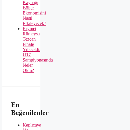
Kaynağı
Bölge
Ekonomisini
Nasıl
Etkileyecek?
Kıymet
Rümeysa
Tezcan
Finale
Yükseldi:
U17
Şampiyonasında
Neler
Oldu?
En
Beğenilenler
Kaplıcaya