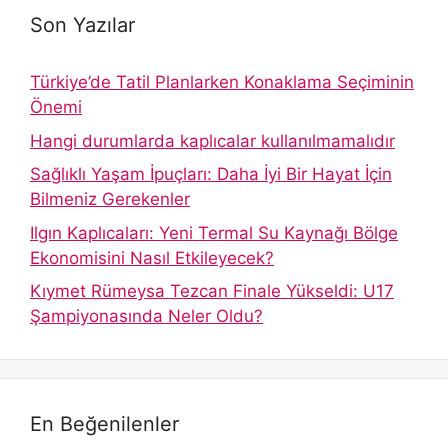
Son Yazılar
Türkiye’de Tatil Planlarken Konaklama Seçiminin
Önemi
Hangi durumlarda kaplıcalar kullanılmamalıdır
Sağlıklı Yaşam İpuçları: Daha İyi Bir Hayat İçin
Bilmeniz Gerekenler
Ilgın Kaplıcaları: Yeni Termal Su Kaynağı Bölge
Ekonomisini Nasıl Etkileyecek?
Kıymet Rümeysa Tezcan Finale Yükseldi: U17
Şampiyonasında Neler Oldu?
En Beğenilenler