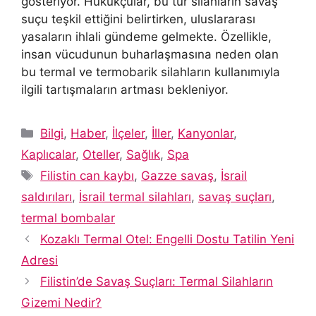
gösteriyor. Hukukçular, bu tür silahların savaş
suçu teşkil ettiğini belirtirken, uluslararası
yasaların ihlali gündeme gelmekte. Özellikle,
insan vücudunun buharlaşmasına neden olan
bu termal ve termobarik silahların kullanımıyla
ilgili tartışmaların artması bekleniyor.
Kategoriler
Bilgi
,
Haber
,
İlçeler
,
İller
,
Kanyonlar
,
Kaplıcalar
,
Oteller
,
Sağlık
,
Spa
Etiketler
Filistin can kaybı
,
Gazze savaş
,
İsrail
saldırıları
,
İsrail termal silahları
,
savaş suçları
,
termal bombalar
Kozaklı Termal Otel: Engelli Dostu Tatilin Yeni
Adresi
Filistin’de Savaş Suçları: Termal Silahların
Gizemi Nedir?