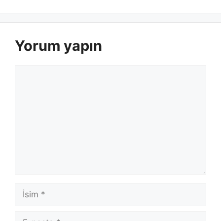
Yorum yapın
Yorum
İsim
E-