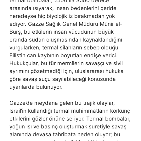
termal bombalar, 2500 ila 3500 derece
arasında ısıyarak, insan bedenlerini geride
neredeyse hiç biyolojik iz bırakmadan yok
ediyor. Gazze Sağlık Genel Müdürü Münir el-
Burş, bu etkilerin insan vücudunun büyük
oranda sudan oluşmasından kaynaklandığını
vurgularken, termal silahların sebep olduğu
Filistin can kaybının boyutları endişe verici.
Hukukçular, bu tür mermilerin savaşçı ve sivil
ayrımını gözetmediği için, uluslararası hukuka
göre savaş suçu sayılabileceği konusunda
uyarılarda bulunuyor.
Gazze’de meydana gelen bu trajik olaylar,
İsrail’in kullandığı termal mühimmatların korkunç
etkilerini gözler önüne seriyor. Termal bombalar,
yoğun ısı ve basınç oluşturmak suretiyle savaş
alanında devasa tahribata neden oluyor; bu