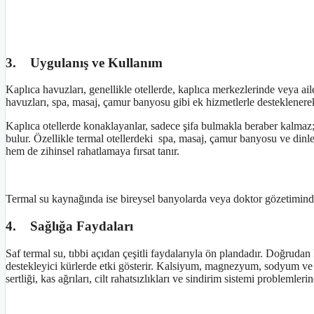
3. Uygulanış ve Kullanım
Kaplıca havuzları, genellikle otellerde, kaplıca merkezlerinde veya a
havuzları, spa, masaj, çamur banyosu gibi ek hizmetlerle desteklenerek
Kaplıca otellerde konaklayanlar, sadece şifa bulmakla beraber kalmaz; 
bulur. Özellikle termal otellerdeki spa, masaj, çamur banyosu ve dinle
hem de zihinsel rahatlamaya fırsat tanır.
Termal su kaynağında ise bireysel banyolarda veya doktor gözetiminde h
4. Sağlığa Faydaları
Saf termal su, tıbbi açıdan çeşitli faydalarıyla ön plandadır. Doğrudan k
destekleyici kürlerde etki gösterir. Kalsiyum, magnezyum, sodyum ve s
sertliği, kas ağrıları, cilt rahatsızlıkları ve sindirim sistemi problemler