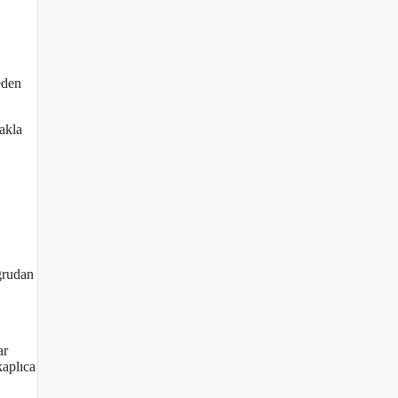
eden
akla
oğrudan
ar
kaplıca