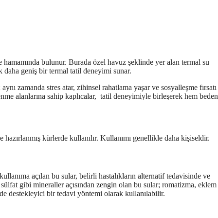
ile hamamında bulunur. Burada özel havuz şeklinde yer alan termal su
 daha geniş bir termal tatil deneyimi sunar.
aynı zamanda stres atar, zihinsel rahatlama yaşar ve sosyalleşme fırsatı
nme alanlarına sahip kaplıcalar, tatil deneyimiyle birleşerek hem beden
azırlanmış kürlerde kullanılır. Kullanımı genellikle daha kişiseldir.
ullanıma açılan bu sular, belirli hastalıkların alternatif tedavisinde ve
ülfat gibi mineraller açısından zengin olan bu sular; romatizma, eklem
inde destekleyici bir tedavi yöntemi olarak kullanılabilir.