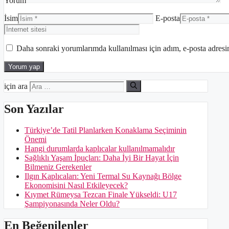
Yorum
İsim
E-posta
Daha sonraki yorumlarımda kullanılması için adım, e-posta adresim
için ara
Son Yazılar
Türkiye’de Tatil Planlarken Konaklama Seçiminin
Önemi
Hangi durumlarda kaplıcalar kullanılmamalıdır
Sağlıklı Yaşam İpuçları: Daha İyi Bir Hayat İçin
Bilmeniz Gerekenler
Ilgın Kaplıcaları: Yeni Termal Su Kaynağı Bölge
Ekonomisini Nasıl Etkileyecek?
Kıymet Rümeysa Tezcan Finale Yükseldi: U17
Şampiyonasında Neler Oldu?
En Beğenilenler