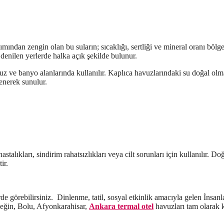
ımından zengin olan bu suların; sıcaklığı, sertliği ve mineral oranı bölg
 denilen yerlerde halka açık şekilde bulunur.
uz ve banyo alanlarında kullanılır. Kaplıca havuzlarındaki su doğal olm
lenerek sunulur.
stalıkları, sindirim rahatsızlıkları veya cilt sorunları için kullanılır. D
ir.
e görebilirsiniz. Dinlenme, tatil, sosyal etkinlik amacıyla gelen İnsanl
rneğin, Bolu, Afyonkarahisar,
Ankara termal otel
havuzları tam olarak 