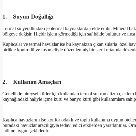
1. Suyun Doğallığı
Termal su yeraltındaki jeotermal kaynaklardan elde edilir. Mineral bak
bölgeye değişir. Hiçbir işlem görmediği için saf hâlde bulunur ve ılıca
Kaplıcalar ve termal havuzlar ise bu kaynaktan çıkan sularla özel hav
birlikte kontrollü ve insan eliyle düzenlenmiş bir steril ortamda düzen
2. Kullanım Amaçları
Genellikle bireysel kürler için kullanılan termal su; romatizma, eklem ha
kaynağındaki haliyle içme kürü ve banyo kürü gibi kullanımlara sahipt
Kaplıca havuzlarını ise konfor odaklı ve toplu kullanıma uygun otellerd
buradaki havuzlar aracılığıyla tedavi edici etkilerden yararlanırlar. Ö
tatiline uygun şekildedir.