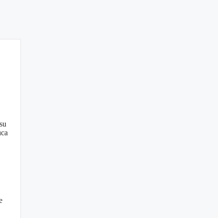
 su
ıca
e