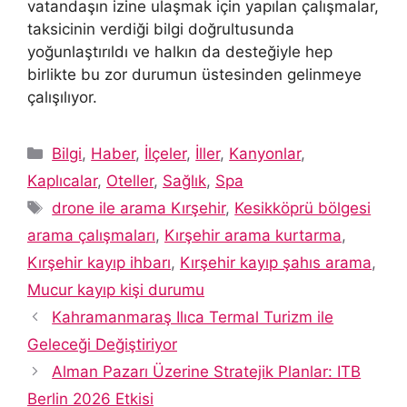
vatandaşın izine ulaşmak için yapılan çalışmalar,
taksicinin verdiği bilgi doğrultusunda
yoğunlaştırıldı ve halkın da desteğiyle hep
birlikte bu zor durumun üstesinden gelinmeye
çalışılıyor.
Kategoriler
Bilgi
,
Haber
,
İlçeler
,
İller
,
Kanyonlar
,
Kaplıcalar
,
Oteller
,
Sağlık
,
Spa
Etiketler
drone ile arama Kırşehir
,
Kesikköprü bölgesi
arama çalışmaları
,
Kırşehir arama kurtarma
,
Kırşehir kayıp ihbarı
,
Kırşehir kayıp şahıs arama
,
Mucur kayıp kişi durumu
Kahramanmaraş Ilıca Termal Turizm ile
Geleceği Değiştiriyor
Alman Pazarı Üzerine Stratejik Planlar: ITB
Berlin 2026 Etkisi