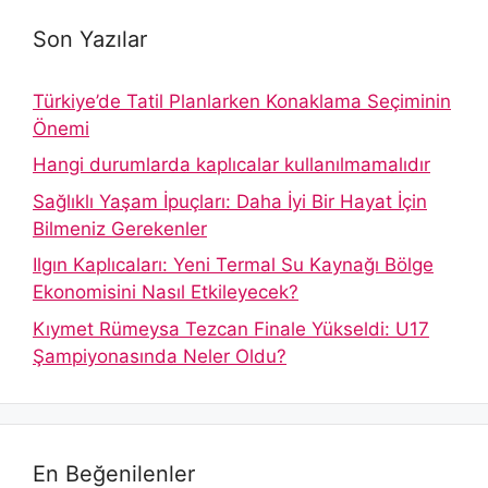
Son Yazılar
Türkiye’de Tatil Planlarken Konaklama Seçiminin
Önemi
Hangi durumlarda kaplıcalar kullanılmamalıdır
Sağlıklı Yaşam İpuçları: Daha İyi Bir Hayat İçin
Bilmeniz Gerekenler
Ilgın Kaplıcaları: Yeni Termal Su Kaynağı Bölge
Ekonomisini Nasıl Etkileyecek?
Kıymet Rümeysa Tezcan Finale Yükseldi: U17
Şampiyonasında Neler Oldu?
En Beğenilenler