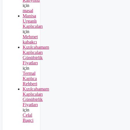
Kanyonu
için
masal
Manisa
Urganlı
Kaplıcaları
için
Mehmet
kabakcı
Kızılcahamam
Kaplıcaları
Günübirlik
Fiyatları
için
Termal
Kaplıca
Rehberi
Kızılcahamam
Kaplıcaları
Günübirlik
Fiyatları
için
Celal
Bagci