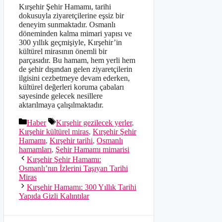
Kırşehir Şehir Hamamı, tarihi
dokusuyla ziyaretçilerine eşsiz bir
deneyim sunmaktadır. Osmanlı
döneminden kalma mimari yapısı ve
300 yıllık geçmişiyle, Kırşehir’in
kültürel mirasının önemli bir
parçasıdır. Bu hamam, hem yerli hem
de şehir dışından gelen ziyaretçilerin
ilgisini cezbetmeye devam ederken,
kültürel değerleri koruma çabaları
sayesinde gelecek nesillere
aktarılmaya çalışılmaktadır.
Kategoriler
Etiketler
Haber
Kırşehir gezilecek yerler
,
Kırşehir kültürel miras
,
Kırşehir Şehir
Hamamı
,
Kırşehir tarihi
,
Osmanlı
hamamları
,
Şehir Hamamı mimarisi
Kırşehir Şehir Hamamı:
Osmanlı’nın İzlerini Taşıyan Tarihi
Miras
Kırşehir Hamamı: 300 Yıllık Tarihi
Yapıda Gizli Kalıntılar