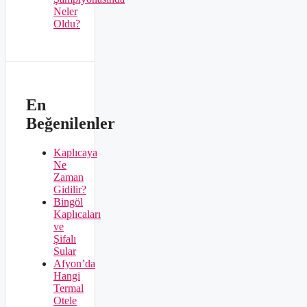
Neler
Oldu?
En
Beğenilenler
Kaplıcaya
Ne
Zaman
Gidilir?
Bingöl
Kaplıcaları
ve
Şifalı
Sular
Afyon’da
Hangi
Termal
Otele