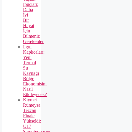
İpuçları:
Daha
İyi
Bir
Hayat
İçin
Bilmeniz
Gerekenler
Ilgın
Kaplıcaları:
Yeni
Termal
Su
Kaynağı
Bölge
Ekonomisini
Nasıl
Etkileyecek?
Kıymet
Rümeysa
Tezcan
Finale
Yükseldi:
U17
Şampiyonasında