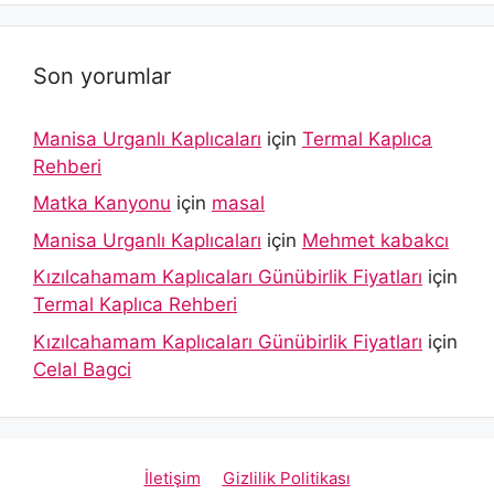
Son yorumlar
Manisa Urganlı Kaplıcaları
için
Termal Kaplıca
Rehberi
Matka Kanyonu
için
masal
Manisa Urganlı Kaplıcaları
için
Mehmet kabakcı
Kızılcahamam Kaplıcaları Günübirlik Fiyatları
için
Termal Kaplıca Rehberi
Kızılcahamam Kaplıcaları Günübirlik Fiyatları
için
Celal Bagci
İletişim
Gizlilik Politikası