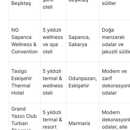
Beşiktaş
süitler
oteli
NG
5 yıldızlı
Doğa
Sapanca
wellness
Sapanca,
manzaralı
Wellness &
ve spa
Sakarya
odalar ve
Convention
oteli
jakuzili süitl
Tasigo
5 yıldızlı
Modern ve
Eskişehir
termal &
Odunpazarı,
zarif
Thermal
wellness
Eskişehir
dekorasyon
Hotel
oteli
odalar
Grand
5 yıldızlı
Modern
Yazıcı Club
termal &
dekorasyon
Turban
Marmaris
resort
odalar, aile