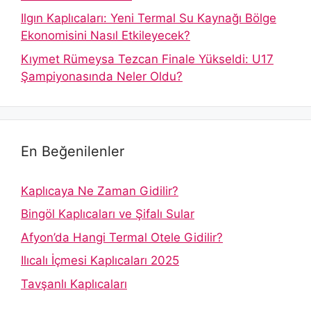
Ilgın Kaplıcaları: Yeni Termal Su Kaynağı Bölge
Ekonomisini Nasıl Etkileyecek?
Kıymet Rümeysa Tezcan Finale Yükseldi: U17
Şampiyonasında Neler Oldu?
En Beğenilenler
Kaplıcaya Ne Zaman Gidilir?
Bingöl Kaplıcaları ve Şifalı Sular
Afyon’da Hangi Termal Otele Gidilir?
Ilıcalı İçmesi Kaplıcaları 2025
Tavşanlı Kaplıcaları