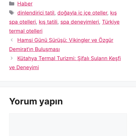
Kategoriler
Haber
Etiketler
dinlendirici tatil
,
doğayla iç içe oteller
,
kış
spa otelleri
,
kış tatili
,
spa deneyimleri
,
Türkiye
termal otelleri
Hamsi Günü Sürüşü: Vikingler ve Özgür
Demirat’ın Buluşması
Kütahya Termal Turizmi: Şifalı Suların Keşfi
ve Deneyimi
Yorum yapın
Yorum