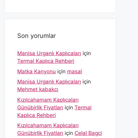
Son yorumlar
Manisa Urganlı Kaplıcaları
için
Termal Kaplıca Rehberi
Matka Kanyonu
için
masal
Manisa Urganlı Kaplıcaları
için
Mehmet kabakcı
Kızılcahamam Kaplıcaları
Günübirlik Fiyatları
için
Termal
Kaplıca Rehberi
Kızılcahamam Kaplıcaları
Günübirlik Fiyatları
için
Celal Bagci