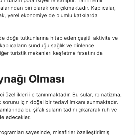
bir turizm potansiyeline sahiptir. Tarihi Emir
alarından biri olarak öne çıkmaktadır. Kaplıcalar,
arak, yerel ekonomiye de olumlu katkılarda
de doğa tutkunlarına hitap eden çeşitli aktivite ve
 kaplıcaların sunduğu sağlık ve dinlence
iğer turistik mekanları keşfetme fırsatını da
aynağı Olması
rici özellikleri ile tanınmaktadır. Bu sular, romatizma,
lık sorunu için doğal bir tedavi imkanı sunmaktadır.
tamlarında bu şifalı suların tadını çıkararak ruh ve
de edecekler.
rogramları sayesinde, misafirler özelleştirilmiş