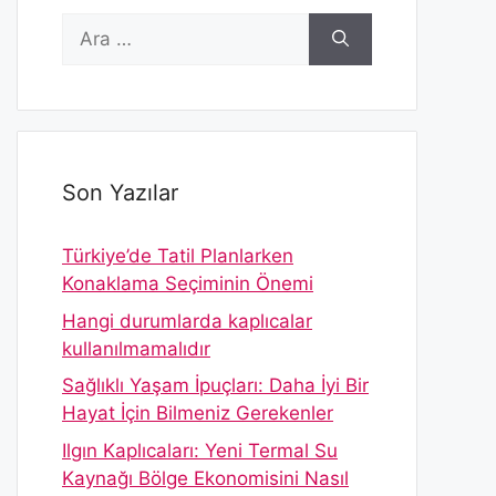
için
ara
Son Yazılar
Türkiye’de Tatil Planlarken
Konaklama Seçiminin Önemi
Hangi durumlarda kaplıcalar
kullanılmamalıdır
Sağlıklı Yaşam İpuçları: Daha İyi Bir
Hayat İçin Bilmeniz Gerekenler
Ilgın Kaplıcaları: Yeni Termal Su
Kaynağı Bölge Ekonomisini Nasıl