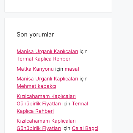
Son yorumlar
Manisa Urganlı Kaplıcaları
için
Termal Kaplıca Rehberi
Matka Kanyonu
için
masal
Manisa Urganlı Kaplıcaları
için
Mehmet kabakcı
Kızılcahamam Kaplıcaları
Günübirlik Fiyatları
için
Termal
Kaplıca Rehberi
Kızılcahamam Kaplıcaları
Günübirlik Fiyatları
için
Celal Bagci