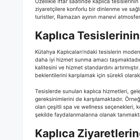
Özellikle iftar saatinde kaplıca tesislerini
ziyaretçilere konforlu bir dinlenme ve sağ
turistler, Ramazan ayının manevi atmosferi 
Kaplıca Tesislerin
Kütahya Kaplıcaları’ndaki tesislerin moder
daha iyi hizmet sunma amacı taşımaktadır. S
kalitesini ve hizmet standardını artırmıştır
beklentilerini karşılamak için sürekli olar
Tesislerde sunulan kaplıca hizmetleri, ge
gereksinimlerini de karşılamaktadır. Örneğ
olan çeşitli spa ve wellness seçenekleri, k
şekilde faydalanmalarına olanak tanımakt
Kaplıca Ziyaretlerin