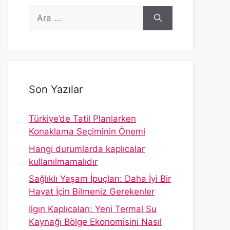
için
ara
Son Yazılar
Türkiye’de Tatil Planlarken
Konaklama Seçiminin Önemi
Hangi durumlarda kaplıcalar
kullanılmamalıdır
Sağlıklı Yaşam İpuçları: Daha İyi Bir
Hayat İçin Bilmeniz Gerekenler
Ilgın Kaplıcaları: Yeni Termal Su
Kaynağı Bölge Ekonomisini Nasıl