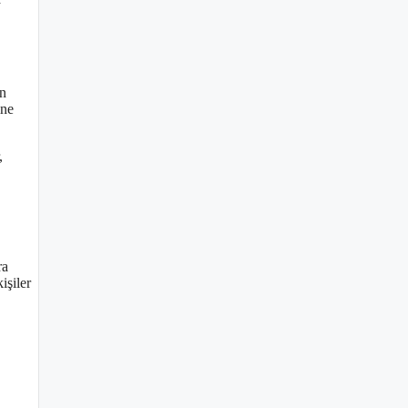
un
ine
,
ra
işiler