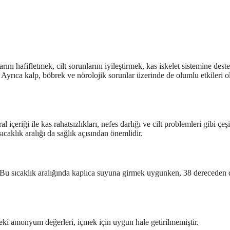
nı hafifletmek, cilt sorunlarını iyileştirmek, kas iskelet sistemine dest
Ayrıca kalp, böbrek ve nörolojik sorunlar üzerinde de olumlu etkileri 
çeriği ile kas rahatsızlıkları, nefes darlığı ve cilt problemleri gibi çeşi
sıcaklık aralığı da sağlık açısından önemlidir.
r. Bu sıcaklık aralığında kaplıca suyuna girmek uygunken, 38 dereceden
eki amonyum değerleri, içmek için uygun hale getirilmemiştir.