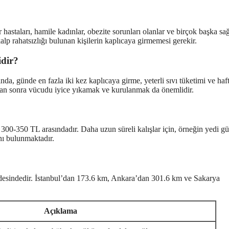
hastaları, hamile kadınlar, obezite sorunları olanlar ve birçok başka sağ
p rahatsızlığı bulunan kişilerin kaplıcaya girmemesi gerekir.
idir?
nda, günde en fazla iki kez kaplıcaya girme, yeterli sıvı tüketimi ve haf
an sonra vücudu iyice yıkamak ve kurulanmak da önemlidir.
 300-350 TL arasındadır. Daha uzun süreli kalışlar için, örneğin yedi g
nı bulunmaktadır.
eldesindedir. İstanbul’dan 173.6 km, Ankara’dan 301.6 km ve Sakarya
Açıklama