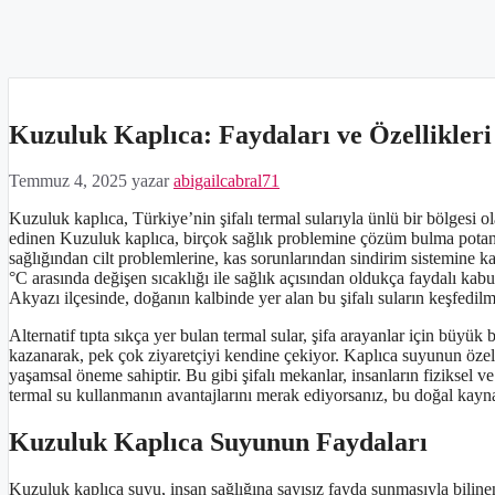
Kuzuluk Kaplıca: Faydaları ve Özellikleri
Temmuz 4, 2025
yazar
abigailcabral71
Kuzuluk kaplıca, Türkiye’nin şifalı termal sularıyla ünlü bir bölgesi ola
edinen Kuzuluk kaplıca, birçok sağlık problemine çözüm bulma potans
sağlığından cilt problemlerine, kas sorunlarından sindirim sistemine k
°C arasında değişen sıcaklığı ile sağlık açısından oldukça faydalı ka
Akyazı ilçesinde, doğanın kalbinde yer alan bu şifalı suların keşfedil
Alternatif tıpta sıkça yer bulan termal sular, şifa arayanlar için büy
kazanarak, pek çok ziyaretçiyi kendine çekiyor. Kaplıca suyunun özelli
yaşamsal öneme sahiptir. Bu gibi şifalı mekanlar, insanların fiziksel ve
termal su kullanmanın avantajlarını merak ediyorsanız, bu doğal kayna
Kuzuluk Kaplıca Suyunun Faydaları
Kuzuluk kaplıca suyu, insan sağlığına sayısız fayda sunmasıyla bilinen 