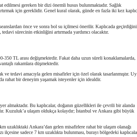
 edilmesi gereken bir dizi önemli husus bulunmaktadır. Sağlık
artırmak için gereklidir. Genel kural olarak, günde en fazla iki kez kaplı
 seanslardan önce ve sonra bol su içilmesi önerilir. Kaplıcada geçirdiğini
edavi sürecinin etkinliğini artırmada yardımcı olacaktır.
00-350 TL arası değişmektedir. Fakat daha uzun süreli konaklamalarda,
vantajlı rakamlara düşmektedir.
 ve tedavi amacıyla gelen misafirler için özel olarak tasarlanmıştır. U
da rahat bir deneyim yaşamak isteyenler için idealdir.
er almaktadır. Bu kaplıcalar, doğanın güzellikleri ile çevrili bir alanda
ır. Kuzuluk’a ulaşım oldukça kolaydır; İstanbul ve Ankara gibi büyük
 km uzaklıktaki Ankara’dan gelen misafirlere rahat bir ulaşım olanağı
ilçesine sadece 7 km uzaklıkta bulunması, burayı bölgedeki kaplıcala