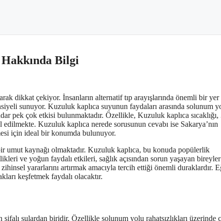
 Hakkında Bilgi
rak dikkat çekiyor. İnsanların alternatif tıp arayışlarında önemli bir yer
iyeli sunuyor. Kuzuluk kaplıca suyunun faydaları arasında solunum yo
adar pek çok etkisi bulunmaktadır. Özellikle, Kuzuluk kaplıca sıcaklığı,
bul edilmekte. Kuzuluk kaplıca nerede sorusunun cevabı ise Sakarya’nın
mesi için ideal bir konumda bulunuyor.
ük bir umut kaynağı olmaktadır. Kuzuluk kaplıca, bu konuda popülerlik
kleri ve yoğun faydalı etkileri, sağlık açısından sorun yaşayan bireyler
 zihinsel yararlarını artırmak amacıyla tercih ettiği önemli duraklardır. E
kları keşfetmek faydalı olacaktır.
şifalı sulardan biridir. Özellikle solunum yolu rahatsızlıkları üzerinde 