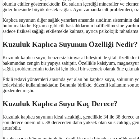
olumlu etkiler göstermektedir. Bu suların içerdiği mineraller ve elemen
giderilmesinde büyük destek sağlar. Aynı zamanda cilt problemleri, özel
Kaplıca suyunun diğer sağlık yararları arasında sindirim sisteminin da
bulunmaktadır. Egzama gibi cilt hastalıklarının hafifletilmesine yardı
sadece fiziksel sağlığı etkilemekle kalmaz, ayrıca psikolojik rahatlama
Kuzuluk Kaplıca Suyunun Özelliği Nedir?
Kuzuluk kaplıca suyu, benzersiz kimyasal bileşimi ile şifalı özellikler 
bakımından zengin bir yapıya sahiptir. Özellikle kalsiyum, magnezyum
sağlık problemlerinin tedavisi için ideal bir seçenek olarak öne çıkmak
Etkili tedavi yöntemleri arasında yer alan bu kaplıca suyu, solunum yo
tedavisinde kullanılmaktadır. Bununla birlikte, düzenli kullanım sonuc
gözlemlenmiştir.
Kuzuluk Kaplıca Suyu Kaç Derece?
Kuzuluk kaplıca suyunun ideal sıcaklığı, genellikle 34 ile 38 derece ar
son derece önemlidir. 38 dereceden daha yüksek olan su sıcaklığı, gen
artırabilir.
Kaplıca sıcaklığının uygunluğu, özellikle yaşlı bireyler ve sağlık pro