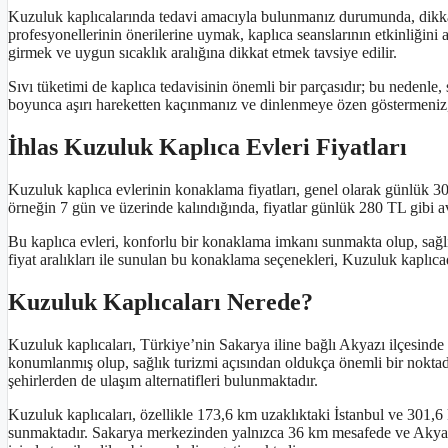
Kuzuluk kaplıcalarında tedavi amacıyla bulunmanız durumunda, dikkat
profesyonellerinin önerilerine uymak, kaplıca seanslarının etkinliğini 
girmek ve uygun sıcaklık aralığına dikkat etmek tavsiye edilir.
Sıvı tüketimi de kaplıca tedavisinin önemli bir parçasıdır; bu nedenle,
boyunca aşırı hareketten kaçınmanız ve dinlenmeye özen göstermeniz, t
İhlas Kuzuluk Kaplıca Evleri Fiyatları
Kuzuluk kaplıca evlerinin konaklama fiyatları, genel olarak günlük 3
örneğin 7 gün ve üzerinde kalındığında, fiyatlar günlük 280 TL gibi a
Bu kaplıca evleri, konforlu bir konaklama imkanı sunmakta olup, sağlık
fiyat aralıkları ile sunulan bu konaklama seçenekleri, Kuzuluk kaplıca
Kuzuluk Kaplıcaları Nerede?
Kuzuluk kaplıcaları, Türkiye’nin Sakarya iline bağlı Akyazı ilçesinde y
konumlanmış olup, sağlık turizmi açısından oldukça önemli bir noktad
şehirlerden de ulaşım alternatifleri bulunmaktadır.
Kuzuluk kaplıcaları, özellikle 173,6 km uzaklıktaki İstanbul ve 301,6
sunmaktadır. Sakarya merkezinden yalnızca 36 km mesafede ve Akyazı 