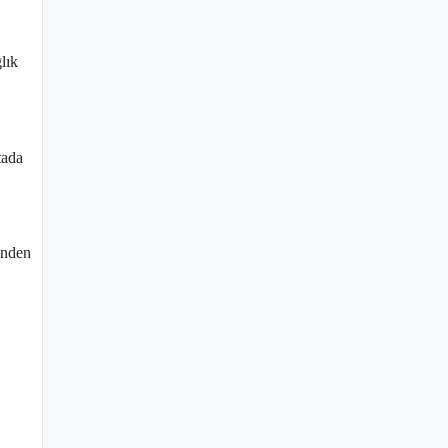
lık
tada
ünden