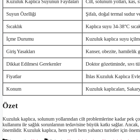
Kuzuluk Kaplıca Suyunun Faydaları
Cilt, solunum yolları, kas, 
Suyun Özelliği
Şifalı, doğal termal sudur ve
Sıcaklık
Kaplıca suyu 34-38°C sıcakl
İçme Durumu
Kuzuluk kaplıca suyu içilm
Giriş Yasakları
Kanser, obezite, hamilelik 
Dikkat Edilmesi Gerekenler
Doktor gözetiminde, sıvı tü
Fiyatlar
İhlas Kuzuluk Kaplıca Evler
Konum
Kuzuluk kaplıcaları, Sakary
Özet
Kuzuluk kaplıca, solunum yollarından cilt problemlerine kadar pek çok
kullanımı ile sağlık sorunlarının tedavisine büyük katkı sağlar. Ancak, 
önemlidir. Kuzuluk kaplıca, hem yerli hem yabancı turistler için öneml