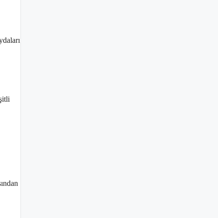
ydaları
itli
ısından
a