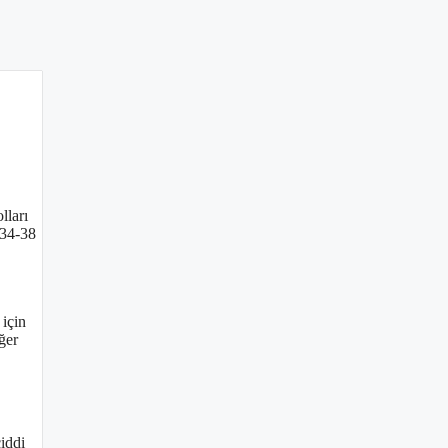
lları
 34-38
 için
ğer
ciddi