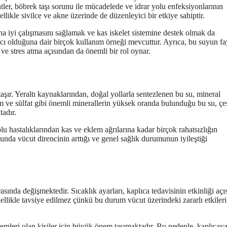
tler, böbrek taşı sorunu ile mücadelede ve idrar yolu enfeksiyonlarının
likle sivilce ve akne üzerinde de düzenleyici bir etkiye sahiptir.
ha iyi çalışmasını sağlamak ve kas iskelet sistemine destek olmak da
mcı olduğuna dair birçok kullanım örneği mevcuttur. Ayrıca, bu suyun fa
 ve stres atma açısından da önemli bir rol oynar.
taşır. Yeraltı kaynaklarından, doğal yollarla sentezlenen bu su, mineral
 ve sülfat gibi önemli minerallerin yüksek oranda bulunduğu bu su, çeş
tadır.
lu hastalıklarından kas ve eklem ağrılarına kadar birçok rahatsızlığın
unda vücut direncinin arttığı ve genel sağlık durumunun iyileştiği
asında değişmektedir. Sıcaklık ayarları, kaplıca tedavisinin etkinliği aç
ellikle tavsiye edilmez çünkü bu durum vücut üzerindeki zararlı etkileri
blemleri olan kişiler için büyük önem taşımaktadır. Bu nedenle, kaplıcay