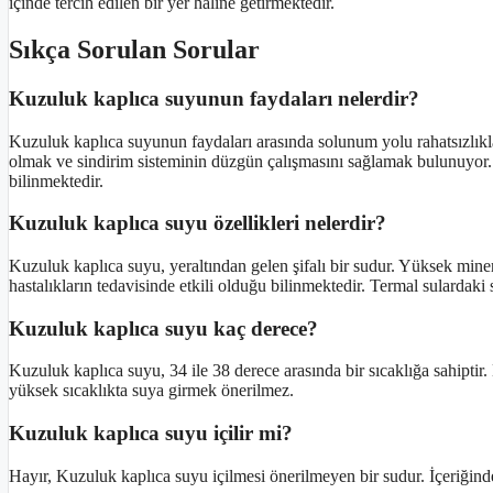
içinde tercih edilen bir yer haline getirmektedir.
Sıkça Sorulan Sorular
Kuzuluk kaplıca suyunun faydaları nelerdir?
Kuzuluk kaplıca suyunun faydaları arasında solunum yolu rahatsızlıkları
olmak ve sindirim sisteminin düzgün çalışmasını sağlamak bulunuyor. 
bilinmektedir.
Kuzuluk kaplıca suyu özellikleri nelerdir?
Kuzuluk kaplıca suyu, yeraltından gelen şifalı bir sudur. Yüksek mineral i
hastalıkların tedavisinde etkili olduğu bilinmektedir. Termal sulardaki 
Kuzuluk kaplıca suyu kaç derece?
Kuzuluk kaplıca suyu, 34 ile 38 derece arasında bir sıcaklığa sahipti
yüksek sıcaklıkta suya girmek önerilmez.
Kuzuluk kaplıca suyu içilir mi?
Hayır, Kuzuluk kaplıca suyu içilmesi önerilmeyen bir sudur. İçeriğind