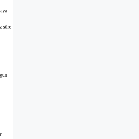
caya
z süre
ygun
r