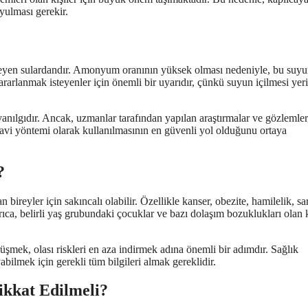
yulması gerekir.
ilmeyen sulardandır. Amonyum oranının yüksek olması nedeniyle, bu suy
ararlanmak isteyenler için önemli bir uyarıdır, çünkü suyun içilmesi yer
yanılgıdır. Ancak, uzmanlar tarafından yapılan araştırmalar ve gözlemler
avi yöntemi olarak kullanılmasının en güvenli yol olduğunu ortaya
?
bireyler için sakıncalı olabilir. Özellikle kanser, obezite, hamilelik, sa
yrıca, belirli yaş grubundaki çocuklar ve bazı dolaşım bozuklukları olan k
şmek, olası riskleri en aza indirmek adına önemli bir adımdır. Sağlık
lmek için gerekli tüm bilgileri almak gereklidir.
ikkat Edilmeli?