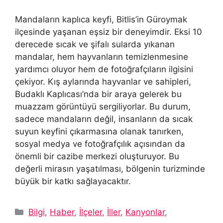
Mandaların kaplıca keyfi, Bitlis’in Güroymak
ilçesinde yaşanan eşsiz bir deneyimdir. Eksi 10
derecede sıcak ve şifalı sularda yıkanan
mandalar, hem hayvanların temizlenmesine
yardımcı oluyor hem de fotoğrafçıların ilgisini
çekiyor. Kış aylarında hayvanlar ve sahipleri,
Budaklı Kaplıcası’nda bir araya gelerek bu
muazzam görüntüyü sergiliyorlar. Bu durum,
sadece mandaların değil, insanların da sıcak
suyun keyfini çıkarmasına olanak tanırken,
sosyal medya ve fotoğrafçılık açısından da
önemli bir cazibe merkezi oluşturuyor. Bu
değerli mirasın yaşatılması, bölgenin turizminde
büyük bir katkı sağlayacaktır.
Kategoriler
Bilgi
,
Haber
,
İlçeler
,
İller
,
Kanyonlar
,