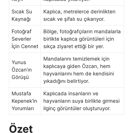
Sıcak Su
Kaplıca, metrelerce derinlikten
Kaynağı
sıcak ve şifalı su çıkarıyor.
Fotoğraf
Bölge, fotoğrafçıların mandalarla
Severler
birlikte kaplıca görüntüleri için
İçin Cennet
sıkça ziyaret ettiği bir yer.
Mandalarını temizlemek için
Yunus
kaplıcaya giden Özcan, hem
Özcan’ın
hayvanlarını hem de kendisini
Görüşü
yıkadığını belirtiyor.
Mustafa
Kaplıcada insanların ve
Kepenek’in
hayvanların suya birlikte girmesi
Yorumları
ilginç görüntüler oluşturuyor.
Özet