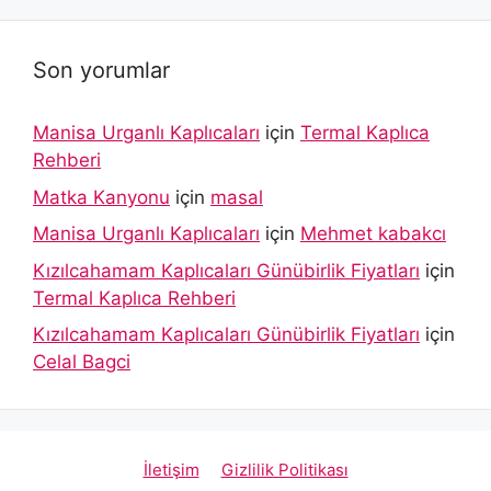
Son yorumlar
Manisa Urganlı Kaplıcaları
için
Termal Kaplıca
Rehberi
Matka Kanyonu
için
masal
Manisa Urganlı Kaplıcaları
için
Mehmet kabakcı
Kızılcahamam Kaplıcaları Günübirlik Fiyatları
için
Termal Kaplıca Rehberi
Kızılcahamam Kaplıcaları Günübirlik Fiyatları
için
Celal Bagci
İletişim
Gizlilik Politikası