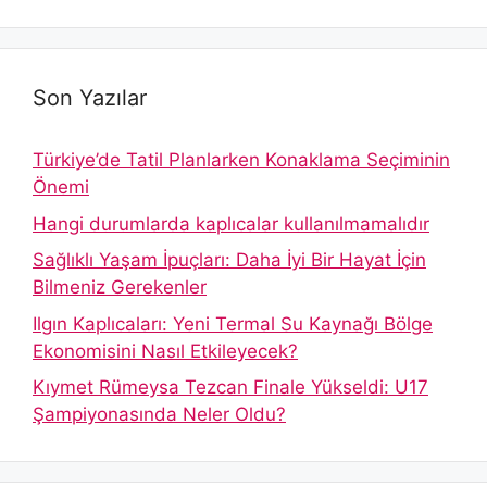
Son Yazılar
Türkiye’de Tatil Planlarken Konaklama Seçiminin
Önemi
Hangi durumlarda kaplıcalar kullanılmamalıdır
Sağlıklı Yaşam İpuçları: Daha İyi Bir Hayat İçin
Bilmeniz Gerekenler
Ilgın Kaplıcaları: Yeni Termal Su Kaynağı Bölge
Ekonomisini Nasıl Etkileyecek?
Kıymet Rümeysa Tezcan Finale Yükseldi: U17
Şampiyonasında Neler Oldu?