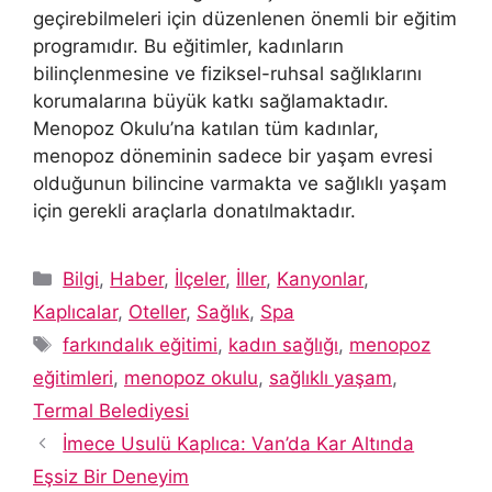
geçirebilmeleri için düzenlenen önemli bir eğitim
programıdır. Bu eğitimler, kadınların
bilinçlenmesine ve fiziksel-ruhsal sağlıklarını
korumalarına büyük katkı sağlamaktadır.
Menopoz Okulu’na katılan tüm kadınlar,
menopoz döneminin sadece bir yaşam evresi
olduğunun bilincine varmakta ve sağlıklı yaşam
için gerekli araçlarla donatılmaktadır.
Kategoriler
Bilgi
,
Haber
,
İlçeler
,
İller
,
Kanyonlar
,
Kaplıcalar
,
Oteller
,
Sağlık
,
Spa
Etiketler
farkındalık eğitimi
,
kadın sağlığı
,
menopoz
eğitimleri
,
menopoz okulu
,
sağlıklı yaşam
,
Termal Belediyesi
İmece Usulü Kaplıca: Van’da Kar Altında
Eşsiz Bir Deneyim