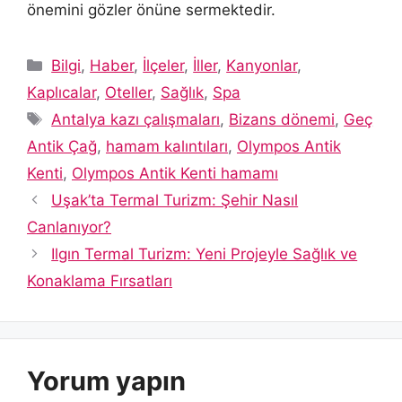
önemini gözler önüne sermektedir.
Kategoriler
Bilgi
,
Haber
,
İlçeler
,
İller
,
Kanyonlar
,
Kaplıcalar
,
Oteller
,
Sağlık
,
Spa
Etiketler
Antalya kazı çalışmaları
,
Bizans dönemi
,
Geç
Antik Çağ
,
hamam kalıntıları
,
Olympos Antik
Kenti
,
Olympos Antik Kenti hamamı
Uşak’ta Termal Turizm: Şehir Nasıl
Canlanıyor?
Ilgın Termal Turizm: Yeni Projeyle Sağlık ve
Konaklama Fırsatları
Yorum yapın