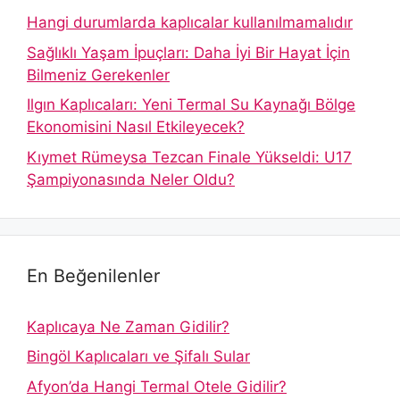
Hangi durumlarda kaplıcalar kullanılmamalıdır
Sağlıklı Yaşam İpuçları: Daha İyi Bir Hayat İçin
Bilmeniz Gerekenler
Ilgın Kaplıcaları: Yeni Termal Su Kaynağı Bölge
Ekonomisini Nasıl Etkileyecek?
Kıymet Rümeysa Tezcan Finale Yükseldi: U17
Şampiyonasında Neler Oldu?
En Beğenilenler
Kaplıcaya Ne Zaman Gidilir?
Bingöl Kaplıcaları ve Şifalı Sular
Afyon’da Hangi Termal Otele Gidilir?