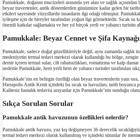
Pamukkale, doğanın mucizeleri arasında yer alan ve sağlık açısından b
beyaz travertenler, antik dönemlerden günümüze kadar gelen bir tarihsel 
etkileri sayesinde yüzyıllardır insanların ilgi odağı olmuştur. Pamukka
iyileşme için de bireyler tarafından yoğun ilgi görmektedir. Sıcak su 
önemli katkılar sağlamakta ve her yıl birçok yerli ve yabancı turistin 
Pamukkale: Beyaz Cennet ve Şifa Kaynağı
Pamukkale, sadece doğal güzellikleriyle değil, aynı zamanda sağlık t
medeniyetin termal tedavi merkezi olarak kullandığı bu bölge, zengin mi
demir içeren termal sular, cilt rahatsızlıkları, romatizma ve kalp damar
nedenle Pamukkale, hem yerli hem de yabancı turistler tarafından sıkça 
Pamukkale’nin en belirgin özelliği olan beyaz travertenlerin yanı sıra
Hierapolis Antik Kenti içindeki bu sıcak su havuzları, tarih boyunca
Kalitesiz hastalık tedavisi arayanlar için Pamukkale’nin sunduğu olana
Sıkça Sorulan Sorular
Pamukkale antik havuzunun özellikleri nelerdir?
Pamukkale antik havuzu, yaz kış değişmeyen 36 derecelik sıcaklığıyla
termal tedavi merkezi olarak kullanılmış ve içindeki sütunlar ile merm