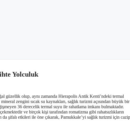
ihte Yolculuk
l güzellik olup, aynı zamanda Hierapolis Antik Kenti’ndeki termal
e mineral zengini sıcak su kaynakları, sağlık turizmi açısından büyük bi
ğişmeyen 36 derecelik termal suyu ile rahatlama imkanı bulmaktadır.
çekmektedir ve birçok kişi tarafından romatizma gibi rahatsızlıkların
da şifalı etkileri ile öne çıkarak, Pamukkale’yi sağlık turizmi için cazip