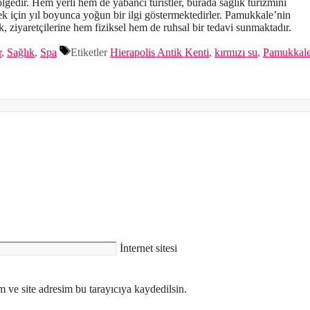
ölgedir. Hem yerli hem de yabancı turistler, burada sağlık turizmini
 için yıl boyunca yoğun bir ilgi göstermektedirler. Pamukkale’nin
rek, ziyaretçilerine hem fiziksel hem de ruhsal bir tedavi sunmaktadır.
r
,
Sağlık
,
Spa
Etiketler
Hierapolis Antik Kenti
,
kırmızı su
,
Pamukkal
İnternet sitesi
 ve site adresim bu tarayıcıya kaydedilsin.