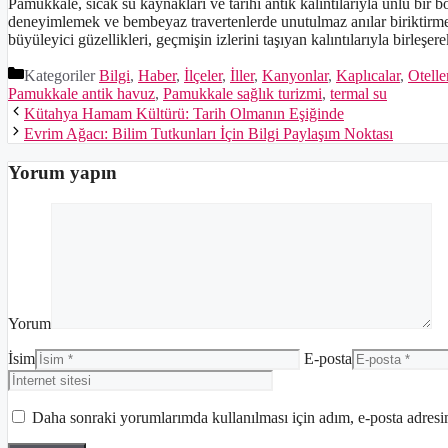
Pamukkale, sıcak su kaynakları ve tarihi antik kalıntılarıyla ünlü bir b
deneyimlemek ve bembeyaz travertenlerde unutulmaz anılar biriktirmek
büyüleyici güzellikleri, geçmişin izlerini taşıyan kalıntılarıyla birleşe
Kategoriler
Bilgi
,
Haber
,
İlçeler
,
İller
,
Kanyonlar
,
Kaplıcalar
,
Otelle
Pamukkale antik havuz
,
Pamukkale sağlık turizmi
,
termal su
Kütahya Hamam Kültürü: Tarih Olmanın Eşiğinde
Evrim Ağacı: Bilim Tutkunları İçin Bilgi Paylaşım Noktası
Yorum yapın
Yorum
İsim
E-posta
Daha sonraki yorumlarımda kullanılması için adım, e-posta adresim