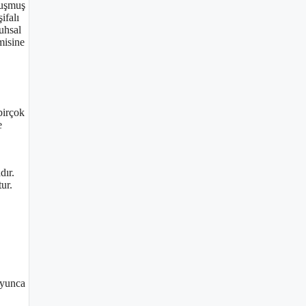
luşmuş
ifalı
ruhsal
misine
birçok
e
dır.
ur.
oyunca