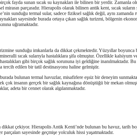
irçok fayda sunan sıcak su kaynakları ile bilinen bir yerdir. Zamanla o
mirasın parçasıdır. Hierapolis olarak bilinen antik kent, sıcak suların ş
le’nin sunduğu termal sular, sadece fiziksel sağlık değil, aynı zamanda 
kaynakları sayesinde burada ortaya çıkan sağlık turizmi, bölgenin ekono
akınına uğramaktadır.
urizmine sunduğu imkanlarla da dikkat çekmektedir. Yüzyıllar boyunca 
neralli sıcak sularıyla hastalıklara şifa olmuştur. Özellikle kalsiyum v
 hastalıkları gibi birçok sağlık sorununa iyi geldiğine inanılmaktadır. Bu
tercih edilen bir tatil destinasyonu haline gelmiştir.
, burada bulunan termal havuzlar, misafirlere eşsiz bir deneyim sunmakta
 pek çok insanın gerçek bir sağlık kaynağına dönüştüğü bir mekan olmuşt
klar, adeta bir cennet olarak algılanmaktadır.
 dikkat çekiyor. Hierapolis Antik Kenti’nde bulunan bu havuz, tarih b
er parçaları sayesinde geçmişe yolculuk hissi yaşatmaktadır.