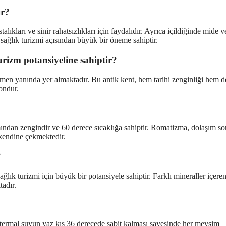
ir?
ıkları ve sinir rahatsızlıkları için faydalıdır. Ayrıca içildiğinde mide v
 sağlık turizmi açısından büyük bir öneme sahiptir.
urizm potansiyeline sahiptir?
emen yanında yer almaktadır. Bu antik kent, hem tarihi zenginliği hem d
yondur.
ndan zengindir ve 60 derece sıcaklığa sahiptir. Romatizma, dolaşım so
i kendine çekmektedir.
?
lık turizmi için büyük bir potansiyele sahiptir. Farklı mineraller içere
tadır.
 termal suyun yaz kış 36 derecede sabit kalması sayesinde her mevsim