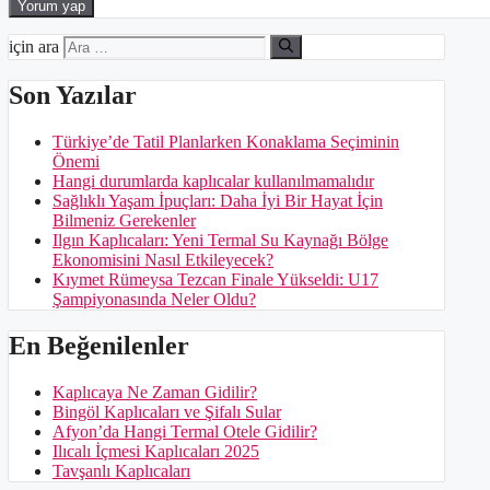
için ara
Son Yazılar
Türkiye’de Tatil Planlarken Konaklama Seçiminin
Önemi
Hangi durumlarda kaplıcalar kullanılmamalıdır
Sağlıklı Yaşam İpuçları: Daha İyi Bir Hayat İçin
Bilmeniz Gerekenler
Ilgın Kaplıcaları: Yeni Termal Su Kaynağı Bölge
Ekonomisini Nasıl Etkileyecek?
Kıymet Rümeysa Tezcan Finale Yükseldi: U17
Şampiyonasında Neler Oldu?
En Beğenilenler
Kaplıcaya Ne Zaman Gidilir?
Bingöl Kaplıcaları ve Şifalı Sular
Afyon’da Hangi Termal Otele Gidilir?
Ilıcalı İçmesi Kaplıcaları 2025
Tavşanlı Kaplıcaları