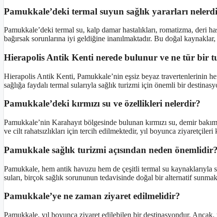
Pamukkale’deki termal suyun sağlık yararları nelerd
Pamukkale’deki termal su, kalp damar hastalıkları, romatizma, deri hastal
bağırsak sorunlarına iyi geldiğine inanılmaktadır. Bu doğal kaynaklar,
Hierapolis Antik Kenti nerede bulunur ve ne tür bir t
Hierapolis Antik Kenti, Pamukkale’nin eşsiz beyaz travertenlerinin h
sağlığa faydalı termal sularıyla sağlık turizmi için önemli bir destinas
Pamukkale’deki kırmızı su ve özellikleri nelerdir?
Pamukkale’nin Karahayıt bölgesinde bulunan kırmızı su, demir bakımı
ve cilt rahatsızlıkları için tercih edilmektedir, yıl boyunca ziyaretçiler
Pamukkale sağlık turizmi açısından neden önemlidir
Pamukkale, hem antik havuzu hem de çeşitli termal su kaynaklarıyla sağ
suları, birçok sağlık sorununun tedavisinde doğal bir alternatif sunmak
Pamukkale’ye ne zaman ziyaret edilmelidir?
Pamukkale, yıl boyunca ziyaret edilebilen bir destinasyondur. Ancak,