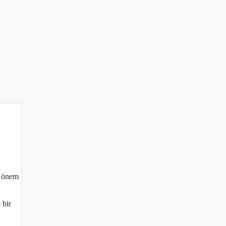
r önem
 bir