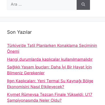
için
ara
Son Yazılar
Türkiye’de Tatil Planlarken Konaklama Seçiminin
Önemi
Hangi durumlarda kaplıcalar kullanılmamalıdır
Sağlıklı Yaşam İpuçları: Daha İyi Bir Hayat İçin
Bilmeniz Gerekenler
Ilgın Kaplıcaları: Yeni Termal Su Kaynağı Bölge
Ekonomisini Nasıl Etkileyecek?
Kıymet Rümeysa Tezcan Finale Yükseldi: U17
Şampiyonasında Neler Oldu?