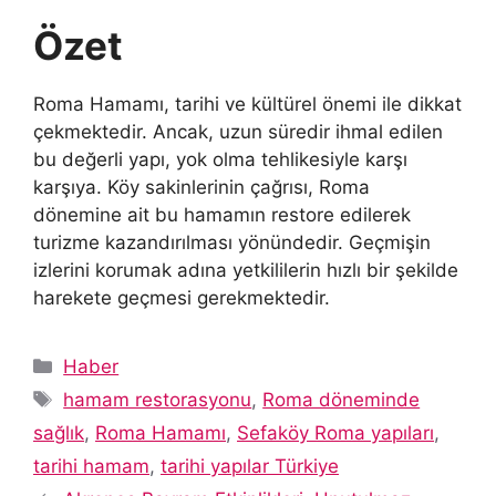
Özet
Roma Hamamı, tarihi ve kültürel önemi ile dikkat
çekmektedir. Ancak, uzun süredir ihmal edilen
bu değerli yapı, yok olma tehlikesiyle karşı
karşıya. Köy sakinlerinin çağrısı, Roma
dönemine ait bu hamamın restore edilerek
turizme kazandırılması yönündedir. Geçmişin
izlerini korumak adına yetkililerin hızlı bir şekilde
harekete geçmesi gerekmektedir.
Kategoriler
Haber
Etiketler
hamam restorasyonu
,
Roma döneminde
sağlık
,
Roma Hamamı
,
Sefaköy Roma yapıları
,
tarihi hamam
,
tarihi yapılar Türkiye