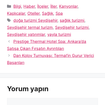
Kategoriler
Bilgi
,
Haber
,
İlçeler
,
İller
,
Kanyonlar
,
Kaplıcalar
,
Oteller
,
Sağlık
,
Spa
Etiketler
doğa turizmi Seydişehir
,
sağlık turizmi
,
Seydişehir termal turizm
,
Seydişehir turizmi
,
Seydişehir yatırımlar
,
yayla turizmi
Prestige Thermal Hotel Spa: Ankara’da
Satışa Çıkan Fırsatın Ayrıntıları
Dan Kolov Turnuvası: Termal’in Gurur Verici
Başarıları
Yorum yapın
Yorum