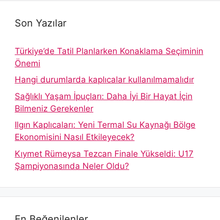
Son Yazılar
Türkiye’de Tatil Planlarken Konaklama Seçiminin
Önemi
Hangi durumlarda kaplıcalar kullanılmamalıdır
Sağlıklı Yaşam İpuçları: Daha İyi Bir Hayat İçin
Bilmeniz Gerekenler
Ilgın Kaplıcaları: Yeni Termal Su Kaynağı Bölge
Ekonomisini Nasıl Etkileyecek?
Kıymet Rümeysa Tezcan Finale Yükseldi: U17
Şampiyonasında Neler Oldu?
En Beğenilenler