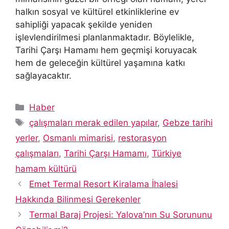
halkın sosyal ve kültürel etkinliklerine ev
sahipliği yapacak şekilde yeniden
işlevlendirilmesi planlanmaktadır. Böylelikle,
Tarihi Çarşı Hamamı hem geçmişi koruyacak
hem de geleceğin kültürel yaşamına katkı
sağlayacaktır.
Kategoriler
Haber
Etiketler
çalışmaları merak edilen yapılar
,
Gebze tarihi
yerler
,
Osmanlı mimarisi
,
restorasyon
çalışmaları
,
Tarihi Çarşı Hamamı
,
Türkiye
hamam kültürü
Emet Termal Resort Kiralama İhalesi
Hakkında Bilinmesi Gerekenler
Termal Baraj Projesi: Yalova’nın Su Sorununu