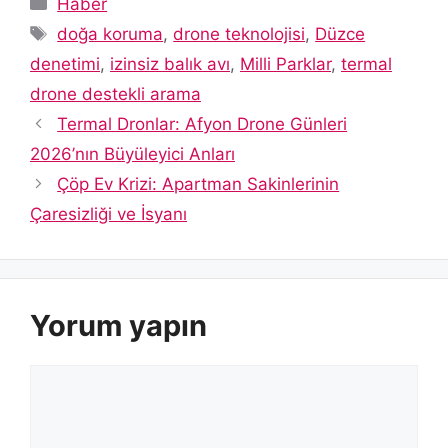
Haber
Etiketler
doğa koruma
,
drone teknolojisi
,
Düzce
denetimi
,
izinsiz balık avı
,
Milli Parklar
,
termal
drone destekli arama
Termal Dronlar: Afyon Drone Günleri
2026’nın Büyüleyici Anları
Çöp Ev Krizi: Apartman Sakinlerinin
Çaresizliği ve İsyanı
Yorum yapın
Yorum