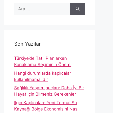
için
ara
Son Yazılar
Türkiye’de Tatil Planlarken
Konaklama Seçiminin Önemi
Hangi durumlarda kaplıcalar
kullanılmamalıdır
Sağlıklı Yaşam İpuçları: Daha İyi Bir
Hayat İçin Bilmeniz Gerekenler
Ilgın Kaplıcaları: Yeni Termal Su
Kaynağı Bölge Ekonomisini Nasıl