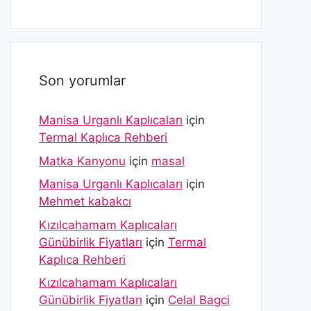
Son yorumlar
Manisa Urganlı Kaplıcaları
için
Termal Kaplıca Rehberi
Matka Kanyonu
için
masal
Manisa Urganlı Kaplıcaları
için
Mehmet kabakcı
Kızılcahamam Kaplıcaları
Günübirlik Fiyatları
için
Termal
Kaplıca Rehberi
Kızılcahamam Kaplıcaları
Günübirlik Fiyatları
için
Celal Bagci