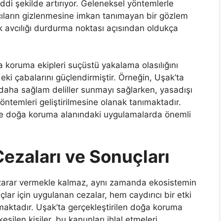
ciddi şekilde artırıyor. Geleneksel yöntemlerle
vcıların gizlenmesine imkan tanımayan bir gözlem
avcılığı durdurma noktası açısından oldukça
a koruma ekipleri suçüstü yakalama olasılığını
ki çabalarını güçlendirmiştir. Örneğin, Uşak’ta
 daha sağlam deliller sunmayı sağlarken, yasadışı
ntemleri geliştirilmesine olanak tanımaktadır.
da ve doğa koruma alanındaki uygulamalarda önemli
Cezaları ve Sonuçları
 zarar vermekle kalmaz, aynı zamanda ekosistemin
lar için uygulanan cezalar, hem caydırıcı bir etki
maktadır. Uşak’ta gerçekleştirilen doğa koruma
silen kişiler, bu kanunları ihlal etmeleri