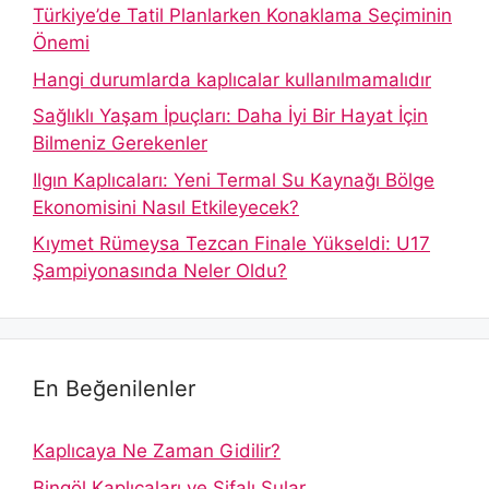
Türkiye’de Tatil Planlarken Konaklama Seçiminin
Önemi
Hangi durumlarda kaplıcalar kullanılmamalıdır
Sağlıklı Yaşam İpuçları: Daha İyi Bir Hayat İçin
Bilmeniz Gerekenler
Ilgın Kaplıcaları: Yeni Termal Su Kaynağı Bölge
Ekonomisini Nasıl Etkileyecek?
Kıymet Rümeysa Tezcan Finale Yükseldi: U17
Şampiyonasında Neler Oldu?
En Beğenilenler
Kaplıcaya Ne Zaman Gidilir?
Bingöl Kaplıcaları ve Şifalı Sular