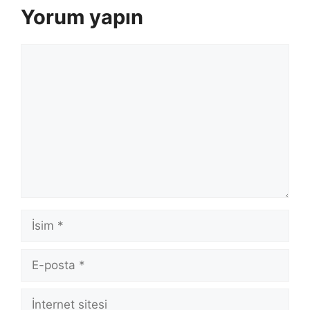
Yorum yapın
Yorum
İsim
E-
posta
İnternet