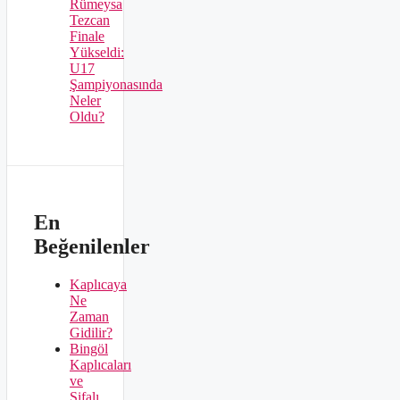
Rümeysa
Tezcan
Finale
Yükseldi:
U17
Şampiyonasında
Neler
Oldu?
En
Beğenilenler
Kaplıcaya
Ne
Zaman
Gidilir?
Bingöl
Kaplıcaları
ve
Şifalı