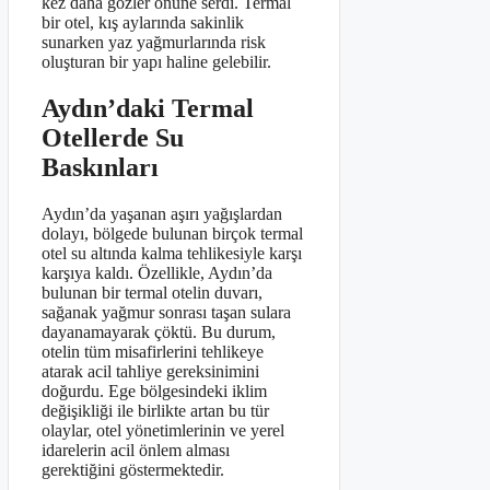
kez daha gözler önüne serdi. Termal
bir otel, kış aylarında sakinlik
sunarken yaz yağmurlarında risk
oluşturan bir yapı haline gelebilir.
Aydın’daki Termal
Otellerde Su
Baskınları
Aydın’da yaşanan aşırı yağışlardan
dolayı, bölgede bulunan birçok termal
otel su altında kalma tehlikesiyle karşı
karşıya kaldı. Özellikle, Aydın’da
bulunan bir termal otelin duvarı,
sağanak yağmur sonrası taşan sulara
dayanamayarak çöktü. Bu durum,
otelin tüm misafirlerini tehlikeye
atarak acil tahliye gereksinimini
doğurdu. Ege bölgesindeki iklim
değişikliği ile birlikte artan bu tür
olaylar, otel yönetimlerinin ve yerel
idarelerin acil önlem alması
gerektiğini göstermektedir.