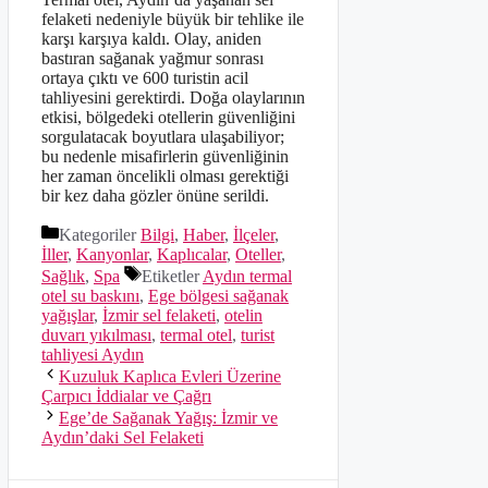
felaketi nedeniyle büyük bir tehlike ile
karşı karşıya kaldı. Olay, aniden
bastıran sağanak yağmur sonrası
ortaya çıktı ve 600 turistin acil
tahliyesini gerektirdi. Doğa olaylarının
etkisi, bölgedeki otellerin güvenliğini
sorgulatacak boyutlara ulaşabiliyor;
bu nedenle misafirlerin güvenliğinin
her zaman öncelikli olması gerektiği
bir kez daha gözler önüne serildi.
Kategoriler
Bilgi
,
Haber
,
İlçeler
,
İller
,
Kanyonlar
,
Kaplıcalar
,
Oteller
,
Sağlık
,
Spa
Etiketler
Aydın termal
otel su baskını
,
Ege bölgesi sağanak
yağışlar
,
İzmir sel felaketi
,
otelin
duvarı yıkılması
,
termal otel
,
turist
tahliyesi Aydın
Kuzuluk Kaplıca Evleri Üzerine
Çarpıcı İddialar ve Çağrı
Ege’de Sağanak Yağış: İzmir ve
Aydın’daki Sel Felaketi