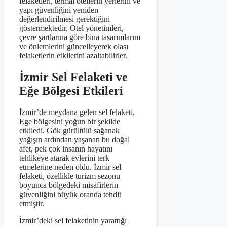
felaketleri, termal otellerin yerlerini ve
yapı güvenliğini yeniden
değerlendirilmesi gerektiğini
göstermektedir. Otel yönetimleri,
çevre şartlarına göre bina tasarımlarını
ve önlemlerini güncelleyerek olası
felaketlerin etkilerini azaltabilirler.
İzmir Sel Felaketi ve
Eğe Bölgesi Etkileri
İzmir’de meydana gelen sel felaketi,
Ege bölgesini yoğun bir şekilde
etkiledi. Gök gürültülü sağanak
yağışın ardından yaşanan bu doğal
afet, pek çok insanın hayatını
tehlikeye atarak evlerini terk
etmelerine neden oldu. İzmir sel
felaketi, özellikle turizm sezonu
boyunca bölgedeki misafirlerin
güvenliğini büyük oranda tehdit
etmiştir.
İzmir’deki sel felaketinin yarattığı