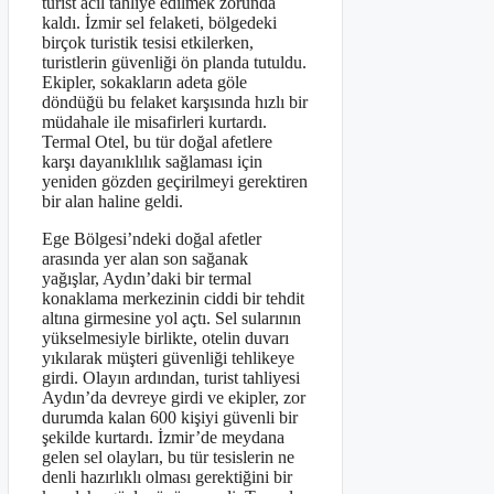
turist acil tahliye edilmek zorunda
kaldı. İzmir sel felaketi, bölgedeki
birçok turistik tesisi etkilerken,
turistlerin güvenliği ön planda tutuldu.
Ekipler, sokakların adeta göle
döndüğü bu felaket karşısında hızlı bir
müdahale ile misafirleri kurtardı.
Termal Otel, bu tür doğal afetlere
karşı dayanıklılık sağlaması için
yeniden gözden geçirilmeyi gerektiren
bir alan haline geldi.
Ege Bölgesi’ndeki doğal afetler
arasında yer alan son sağanak
yağışlar, Aydın’daki bir termal
konaklama merkezinin ciddi bir tehdit
altına girmesine yol açtı. Sel sularının
yükselmesiyle birlikte, otelin duvarı
yıkılarak müşteri güvenliği tehlikeye
girdi. Olayın ardından, turist tahliyesi
Aydın’da devreye girdi ve ekipler, zor
durumda kalan 600 kişiyi güvenli bir
şekilde kurtardı. İzmir’de meydana
gelen sel olayları, bu tür tesislerin ne
denli hazırlıklı olması gerektiğini bir