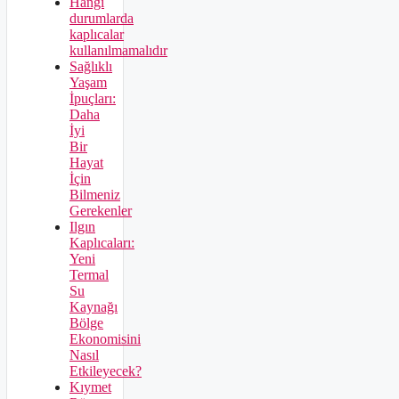
Hangi
durumlarda
kaplıcalar
kullanılmamalıdır
Sağlıklı
Yaşam
İpuçları:
Daha
İyi
Bir
Hayat
İçin
Bilmeniz
Gerekenler
Ilgın
Kaplıcaları:
Yeni
Termal
Su
Kaynağı
Bölge
Ekonomisini
Nasıl
Etkileyecek?
Kıymet