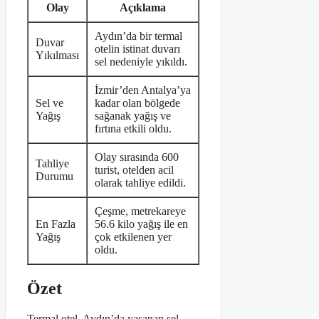
Olay
Açıklama
Aydın’da bir termal
Duvar
otelin istinat duvarı
Yıkılması
sel nedeniyle yıkıldı.
İzmir’den Antalya’ya
Sel ve
kadar olan bölgede
Yağış
sağanak yağış ve
fırtına etkili oldu.
Olay sırasında 600
Tahliye
turist, otelden acil
Durumu
olarak tahliye edildi.
Çeşme, metrekareye
En Fazla
56.6 kilo yağış ile en
Yağış
çok etkilenen yer
oldu.
Özet
Termal otel, Aydın’da yaşanan sel