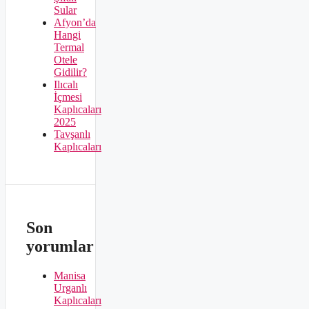
Sular
Afyon’da
Hangi
Termal
Otele
Gidilir?
Ilıcalı
İçmesi
Kaplıcaları
2025
Tavşanlı
Kaplıcaları
Son
yorumlar
Manisa
Urganlı
Kaplıcaları