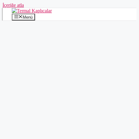
İçeriğe atla
Menü