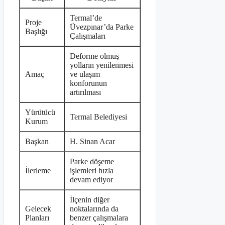
Termal’de
Proje
Üvezpınar’da Parke
Başlığı
Çalışmaları
Deforme olmuş
yolların yenilenmesi
Amaç
ve ulaşım
konforunun
artırılması
Yürütücü
Termal Belediyesi
Kurum
Başkan
H. Sinan Acar
Parke döşeme
İlerleme
işlemleri hızla
devam ediyor
İlçenin diğer
Gelecek
noktalarında da
Planları
benzer çalışmalara