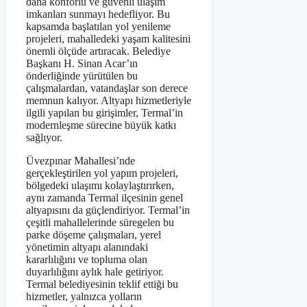
daha konforlu ve güvenli ulaşım
imkanları sunmayı hedefliyor. Bu
kapsamda başlatılan yol yenileme
projeleri, mahalledeki yaşam kalitesini
önemli ölçüde artıracak. Belediye
Başkanı H. Sinan Acar’ın
önderliğinde yürütülen bu
çalışmalardan, vatandaşlar son derece
memnun kalıyor. Altyapı hizmetleriyle
ilgili yapılan bu girişimler, Termal’in
modernleşme sürecine büyük katkı
sağlıyor.
Üvezpınar Mahallesi’nde
gerçekleştirilen yol yapım projeleri,
bölgedeki ulaşımı kolaylaştırırken,
aynı zamanda Termal ilçesinin genel
altyapısını da güçlendiriyor. Termal’in
çeşitli mahallelerinde süregelen bu
parke döşeme çalışmaları, yerel
yönetimin altyapı alanındaki
kararlılığını ve topluma olan
duyarlılığını aylık hale getiriyor.
Termal belediyesinin teklif ettiği bu
hizmetler, yalnızca yolların