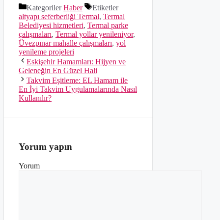
Kategoriler
Haber
Etiketler
altyapı seferberliği Termal
,
Termal
Belediyesi hizmetleri
,
Termal parke
çalışmaları
,
Termal yollar yenileniyor
,
Üvezpınar mahalle çalışmaları
,
yol
yenileme projeleri
Eskişehir Hamamları: Hijyen ve
Geleneğin En Güzel Hali
Takvim Eşitleme: EL Hamam ile
En İyi Takvim Uygulamalarında Nasıl
Kullanılır?
Yorum yapın
Yorum