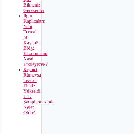
Bilmeniz
Gerekenler
Ilgın
Kaplıcaları:
Yeni
Termal
Su
Kaynağı
Bölge
Ekonomisini
Nasıl
Etkileyecek?
Kıymet
Rümeysa
Tezcan
Finale
Yükseldi:
U17
Şampiyonasında
Neler
Oldu?