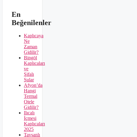
En
Beğenilenler
Kaplıcaya
Ne
Zaman
Gidilir?
Bingöl
Kaplıcaları
ve
Şifalı
Sular
Afyon’da
Hangi
Termal
Otele
Gidilir?
Ilıcalı
İçmesi
Kaplıcaları
2025
Tavşanlı