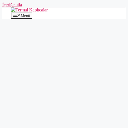
İçeriğe atla
Menü