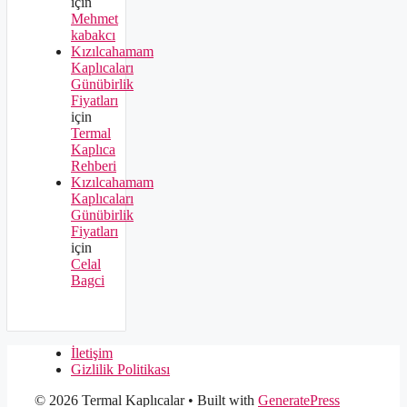
için
Mehmet
kabakcı
Kızılcahamam
Kaplıcaları
Günübirlik
Fiyatları
için
Termal
Kaplıca
Rehberi
Kızılcahamam
Kaplıcaları
Günübirlik
Fiyatları
için
Celal
Bagci
İletişim
Gizlilik Politikası
© 2026 Termal Kaplıcalar
• Built with
GeneratePress