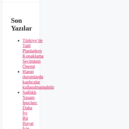
Son
Yazılar
Türkiye’de
Tatil
Planlarken
Konaklama
Seçiminin
Önemi
Hangi
durumlarda
kaplıcalar
kullanılmamalıdır
Sağlıklı
Yaşam
İpuçları:
Daha
İyi
Bir
Hayat
İçin