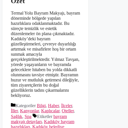
Özet
Termal Yolu Bayram Makyajı, bayram
döneminde bölgede yapılan
hazırlıklara odaklanmaktadır. Bu
süreçte temizlik ve estetik
düzenlemeler ön plana çıkmaktadır.
Kadıköy’deki bayram
güzelleştirmeleri, çevreye duyarlılığı
artırmak ve misafirlere hoş bir ortam
sunmak amacıyla
gerçekleştirilmektedir. Yılmaz Tavşan,
yörede yaşayanların ve bayramda
geleceklere hitaben bu yolda dikkatli
olunmasını tavsiye etmiştir. Bayramın
huzur ve mutluluk getirmesi dileğiyle,
tüm ziyaretçilerin bu doğal
güzelliklerin tadını çıkarmalarını
bekliyoruz.
Kategoriler
Bilgi
,
Haber
,
İlçeler
,
İller
,
Kanyonlar
,
Kaplıcalar
,
Oteller
,
Sağlık
,
Spa
Etiketler
bayram
makyajı detayları
,
Kadıköy bayram
hazırlıkları
,
Kadıköy belediye