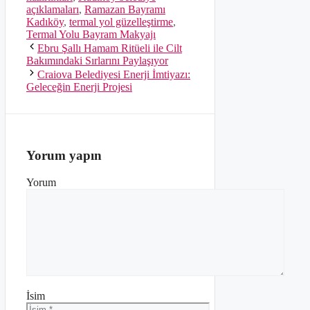
açıklamaları
,
Ramazan Bayramı
Kadıköy
,
termal yol güzelleştirme
,
Termal Yolu Bayram Makyajı
Ebru Şallı Hamam Ritüeli ile Cilt
Bakımındaki Sırlarını Paylaşıyor
Craiova Belediyesi Enerji İmtiyazı:
Geleceğin Enerji Projesi
Yorum yapın
Yorum
İsim