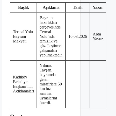
Başlık
Açıklama
Tarih
Yazar
Bayram
hazırlıkları
çerçevesinde
Termal Yolu
Termal
Arda
Bayram
Yolu’nda
16.03.2026
Yavuz
Makyajı
temizlik ve
güzelleştirme
çalışmaları
yapılmaktadır.
Yılmaz
Tavşan,
bayramda
Kadıköy
gelen
Belediye
misafirlere 50
Başkanı’nın
km hız
Açıklamaları
sınırına
uymalarını
önerdi.