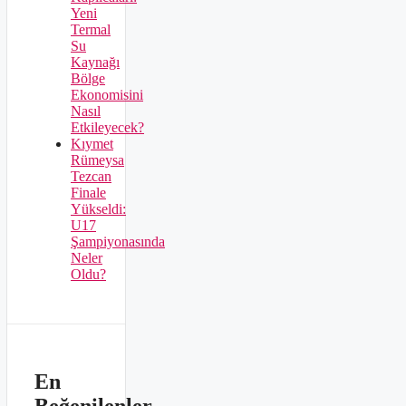
Yeni
Termal
Su
Kaynağı
Bölge
Ekonomisini
Nasıl
Etkileyecek?
Kıymet
Rümeysa
Tezcan
Finale
Yükseldi:
U17
Şampiyonasında
Neler
Oldu?
En
Beğenilenler