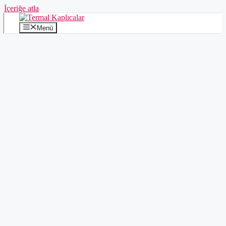
İçeriğe atla
Menü