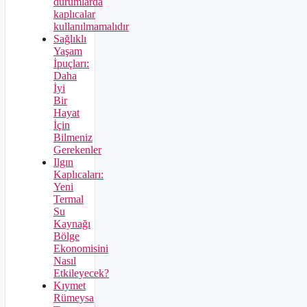
durumlarda
kaplıcalar
kullanılmamalıdır
Sağlıklı
Yaşam
İpuçları:
Daha
İyi
Bir
Hayat
İçin
Bilmeniz
Gerekenler
Ilgın
Kaplıcaları:
Yeni
Termal
Su
Kaynağı
Bölge
Ekonomisini
Nasıl
Etkileyecek?
Kıymet
Rümeysa