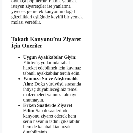
oldukça popülerdir. Piknik yapmak
isteyen ziyaretçiler ise yanlarına
yiyecek getirerek kanyonun doğal
güzellikleri eşliğinde keyifli bir yemek
molası verebilir.
Tokatlı Kanyonu’nu Ziyaret
İçin Öneriler
Uygun Ayakkabılar Giyin:
Yürüyüş yollarında rahat
hareket edebilmek için kaymaz
tabanlı ayakkabılar tercih edin.
Yanınıza Su ve Atıştırmalık
Alın:
Doğa yürüyüşü sırasında
ihtiyaç duyabileceğiniz temel
malzemeleri yanınıza almayı
unutmayın.
Erken Saatlerde Ziyaret
Edin:
Sabah saatlerinde
kanyonu ziyaret ederek hem
serin havanın tadını çıkarabilir
hem de kalabalıktan uzak
durabilirsiniz.