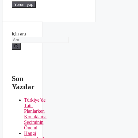
için ara
Son
Yazılar
Türkiye’de
Tatil
Planlarken
Konaklama
Seçiminin
Önemi
Hangi