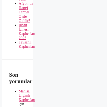
Afyon’da
Hangi
Termal
Otele
Gidilir?
Ilıcalı
İçmesi
Kaplıcaları
2025
Tavşanlı
Kaplıcaları
Son
yorumlar
Manisa
Urganlı
Kaplıcaları
için