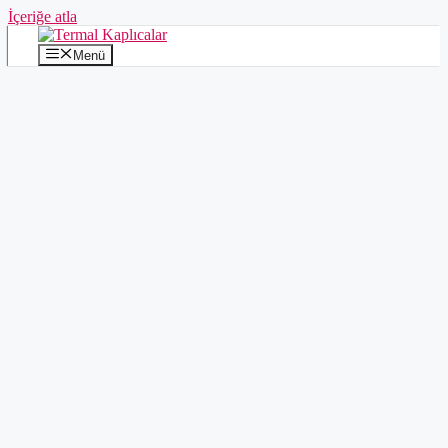
İçeriğe atla
Menü