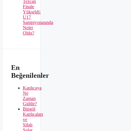
Tezcan
Finale
Yükseldi:
U17
Şampiyonasında
Neler
Oldu?
En
Beğenilenler
Kaplıcaya
Ne
Zaman
Gidilir?
Bingöl
Kaplıcaları
ve
Şifalı
Sular