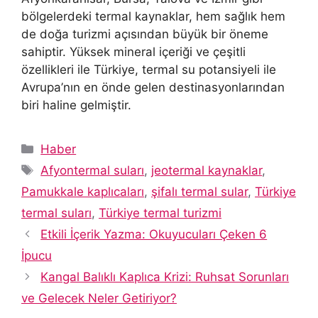
bölgelerdeki termal kaynaklar, hem sağlık hem
de doğa turizmi açısından büyük bir öneme
sahiptir. Yüksek mineral içeriği ve çeşitli
özellikleri ile Türkiye, termal su potansiyeli ile
Avrupa’nın en önde gelen destinasyonlarından
biri haline gelmiştir.
Kategoriler
Haber
Etiketler
Afyontermal suları
,
jeotermal kaynaklar
,
Pamukkale kaplıcaları
,
şifalı termal sular
,
Türkiye
termal suları
,
Türkiye termal turizmi
Etkili İçerik Yazma: Okuyucuları Çeken 6
İpucu
Kangal Balıklı Kaplıca Krizi: Ruhsat Sorunları
ve Gelecek Neler Getiriyor?