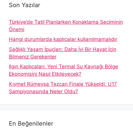
Son Yazılar
Türkiye’de Tatil Planlarken Konaklama Seçiminin
Önemi
Hangi durumlarda kaplıcalar kullanılmamalıdır
Sağlıklı Yaşam İpuçları: Daha İyi Bir Hayat İçin
Bilmeniz Gerekenler
Ilgın Kaplıcaları: Yeni Termal Su Kaynağı Bölge
Ekonomisini Nasıl Etkileyecek?
Kıymet Rümeysa Tezcan Finale Yükseldi: U17
Şampiyonasında Neler Oldu?
En Beğenilenler