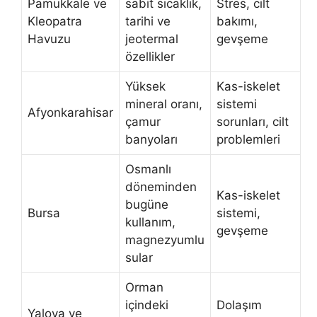
Pamukkale ve
sabit sıcaklık,
Stres, cilt
Kleopatra
tarihi ve
bakımı,
Havuzu
jeotermal
gevşeme
özellikler
Yüksek
Kas-iskelet
mineral oranı,
sistemi
Afyonkarahisar
çamur
sorunları, cilt
banyoları
problemleri
Osmanlı
döneminden
Kas-iskelet
bugüne
Bursa
sistemi,
kullanım,
gevşeme
magnezyumlu
sular
Orman
içindeki
Dolaşım
Yalova ve