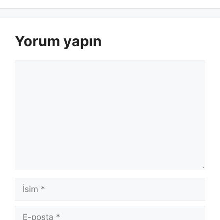
Yorum yapın
Yorum
İsim
E-