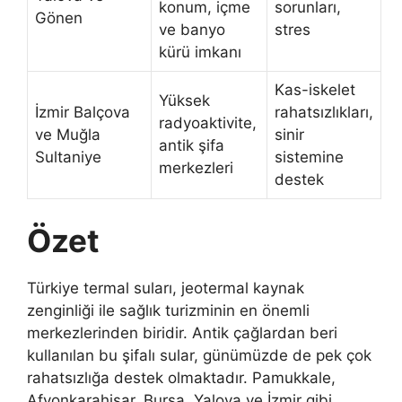
konum, içme
sorunları,
Gönen
ve banyo
stres
kürü imkanı
Kas-iskelet
Yüksek
İzmir Balçova
rahatsızlıkları,
radyoaktivite,
ve Muğla
sinir
antik şifa
Sultaniye
sistemine
merkezleri
destek
Özet
Türkiye termal suları, jeotermal kaynak
zenginliği ile sağlık turizminin en önemli
merkezlerinden biridir. Antik çağlardan beri
kullanılan bu şifalı sular, günümüzde de pek çok
rahatsızlığa destek olmaktadır. Pamukkale,
Afyonkarahisar, Bursa, Yalova ve İzmir gibi