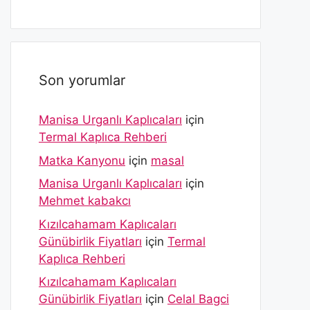
Son yorumlar
Manisa Urganlı Kaplıcaları
için
Termal Kaplıca Rehberi
Matka Kanyonu
için
masal
Manisa Urganlı Kaplıcaları
için
Mehmet kabakcı
Kızılcahamam Kaplıcaları
Günübirlik Fiyatları
için
Termal
Kaplıca Rehberi
Kızılcahamam Kaplıcaları
Günübirlik Fiyatları
için
Celal Bagci