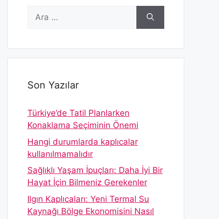
için
ara
Son Yazılar
Türkiye’de Tatil Planlarken
Konaklama Seçiminin Önemi
Hangi durumlarda kaplıcalar
kullanılmamalıdır
Sağlıklı Yaşam İpuçları: Daha İyi Bir
Hayat İçin Bilmeniz Gerekenler
Ilgın Kaplıcaları: Yeni Termal Su
Kaynağı Bölge Ekonomisini Nasıl