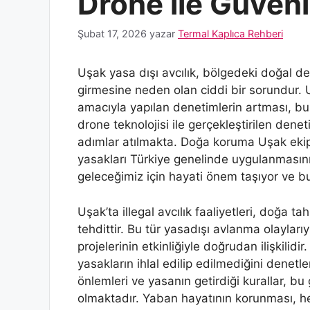
Drone ile Güvenl
Şubat 17, 2026
yazar
Termal Kaplıca Rehberi
Uşak yasa dışı avcılık, bölgedeki doğal 
girmesine neden olan ciddi bir sorundur. 
amacıyla yapılan denetimlerin artması, bu
drone teknolojisi ile gerçekleştirilen dene
adımlar atılmakta. Doğa koruma Uşak ekipler
yasakları Türkiye genelinde uygulanmasını
geleceğimiz için hayati önem taşıyor ve b
Uşak’ta illegal avcılık faaliyetleri, doğa t
tehdittir. Bu tür yasadışı avlanma olaylar
projelerinin etkinliğiyle doğrudan ilişkili
yasakların ihlal edilip edilmediğini denetl
önlemleri ve yasanın getirdiği kurallar, b
olmaktadır. Yaban hayatının korunması, he