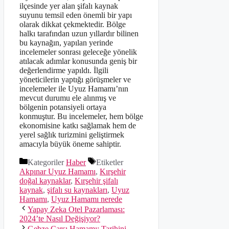
ilçesinde yer alan şifalı kaynak
suyunu temsil eden önemli bir yapı
olarak dikkat çekmektedir. Bölge
halkı tarafından uzun yıllardır bilinen
bu kaynağın, yapılan yerinde
incelemeler sonrası geleceğe yönelik
atılacak adımlar konusunda geniş bir
değerlendirme yapıldı. İlgili
yöneticilerin yaptığı görüşmeler ve
incelemeler ile Uyuz Hamamı’nın
mevcut durumu ele alınmış ve
bölgenin potansiyeli ortaya
konmuştur. Bu incelemeler, hem bölge
ekonomisine katkı sağlamak hem de
yerel sağlık turizmini geliştirmek
amacıyla büyük öneme sahiptir.
Kategoriler
Haber
Etiketler
Akpınar Uyuz Hamamı
,
Kırşehir
doğal kaynaklar
,
Kırşehir şifalı
kaynak
,
şifalı su kaynakları
,
Uyuz
Hamamı
,
Uyuz Hamamı nerede
Yapay Zeka Otel Pazarlaması:
2024’te Nasıl Değişiyor?
Gebze Çarşı Hamamı: Tarihini