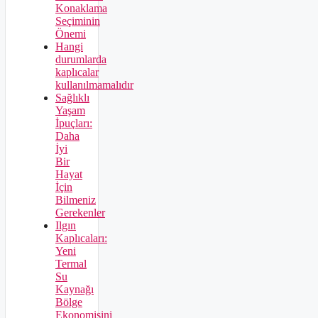
Konaklama
Seçiminin
Önemi
Hangi
durumlarda
kaplıcalar
kullanılmamalıdır
Sağlıklı
Yaşam
İpuçları:
Daha
İyi
Bir
Hayat
İçin
Bilmeniz
Gerekenler
Ilgın
Kaplıcaları:
Yeni
Termal
Su
Kaynağı
Bölge
Ekonomisini