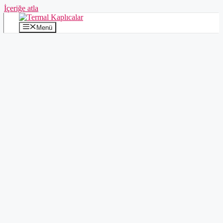
İçeriğe atla
Menü