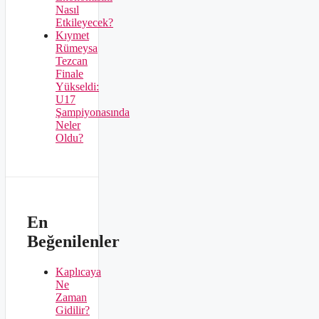
Nasıl
Etkileyecek?
Kıymet
Rümeysa
Tezcan
Finale
Yükseldi:
U17
Şampiyonasında
Neler
Oldu?
En
Beğenilenler
Kaplıcaya
Ne
Zaman
Gidilir?