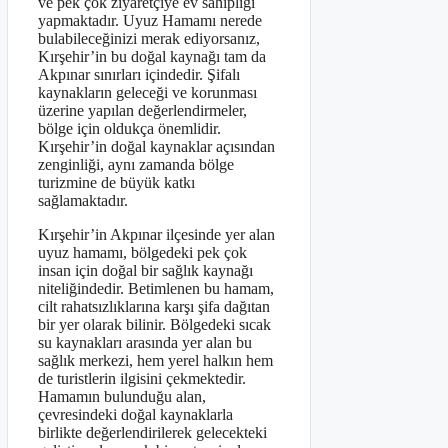
ve pek çok ziyaretçiye ev sahipliği
yapmaktadır. Uyuz Hamamı nerede
bulabileceğinizi merak ediyorsanız,
Kırşehir’in bu doğal kaynağı tam da
Akpınar sınırları içindedir. Şifalı
kaynakların geleceği ve korunması
üzerine yapılan değerlendirmeler,
bölge için oldukça önemlidir.
Kırşehir’in doğal kaynaklar açısından
zenginliği, aynı zamanda bölge
turizmine de büyük katkı
sağlamaktadır.
Kırşehir’in Akpınar ilçesinde yer alan
uyuz hamamı, bölgedeki pek çok
insan için doğal bir sağlık kaynağı
niteliğindedir. Betimlenen bu hamam,
cilt rahatsızlıklarına karşı şifa dağıtan
bir yer olarak bilinir. Bölgedeki sıcak
su kaynakları arasında yer alan bu
sağlık merkezi, hem yerel halkın hem
de turistlerin ilgisini çekmektedir.
Hamamın bulunduğu alan,
çevresindeki doğal kaynaklarla
birlikte değerlendirilerek gelecekteki