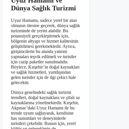
Uyuz Hamamı ve
Dünya Sağlık Turizmi
Uyuz Hamamı, sadece yerel bir alan
olmanın ötesine geçerek, dünya sağlık
turizminde de yerini alabilir. Bu
potansiyeli gerçekleştirmek için,
bölgenin altyapı ve hizmet kalitesinin
geliştirilmesi gerekmektedir. Ayrıca,
girişimcilerin bu alanda yatırım
yapmaları teşvik edilmeli ve turistler
için cazip paketler sunulmalıdır.
Böylece, Kırşehir’in doğal kaynakları
ve sağlık hizmetleri, yurtdışından
gelen turistler için de ilgi çekici hale
gelecektir.
Dünya genelindeki sağlık turizmi
trendleri, doğal kaynaklara ve şifalı su
kaynaklarına yönelmektedir. Kırşehir,
Akpınar’daki Uyuz Hamamı ile bu
trende uyum sağlayarak, kendisine
has sunumları ve deneyimlerle
turistleri çekebilir. Bunun için, yerel
kültür ve geleneklerin de