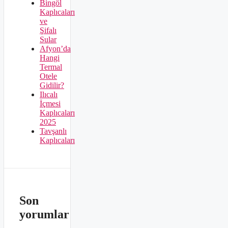
Bingöl
Kaplıcaları
ve
Şifalı
Sular
Afyon’da
Hangi
Termal
Otele
Gidilir?
Ilıcalı
İçmesi
Kaplıcaları
2025
Tavşanlı
Kaplıcaları
Son
yorumlar