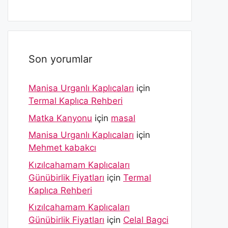
Son yorumlar
Manisa Urganlı Kaplıcaları
için
Termal Kaplıca Rehberi
Matka Kanyonu
için
masal
Manisa Urganlı Kaplıcaları
için
Mehmet kabakcı
Kızılcahamam Kaplıcaları
Günübirlik Fiyatları
için
Termal
Kaplıca Rehberi
Kızılcahamam Kaplıcaları
Günübirlik Fiyatları
için
Celal Bagci