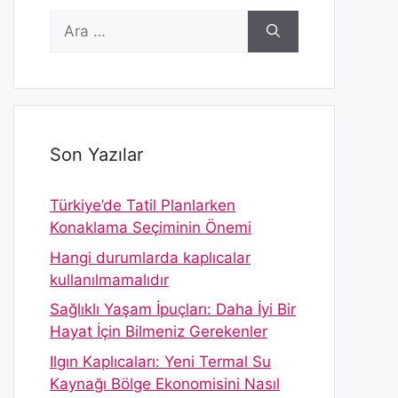
için
ara
Son Yazılar
Türkiye’de Tatil Planlarken
Konaklama Seçiminin Önemi
Hangi durumlarda kaplıcalar
kullanılmamalıdır
Sağlıklı Yaşam İpuçları: Daha İyi Bir
Hayat İçin Bilmeniz Gerekenler
Ilgın Kaplıcaları: Yeni Termal Su
Kaynağı Bölge Ekonomisini Nasıl