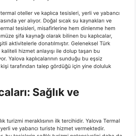
mal oteller ve kaplıca tesisleri, yerli ve yabancı
arasında yer alıyor. Doğal sıcak su kaynakları ve
termal tesisleri, misafirlerine hem dinlenme hem
üze şifa kaynağı olarak bilinen bu kaplıcalar,
tli aktivitelerle donatılmıştır. Geleneksel Türk
aliteli hizmet anlayışı ile dolup taşan bu
liyor. Yalova kaplıcalarının sunduğu bu eşsiz
şi tarafından talep gördüğü için yine doluluk
aları: Sağlık ve
ık turizmi meraklısının ilk tercihidir. Yalova Termal
a, yerli ve yabancı turiste hizmet vermektedir.
, bu tesislerin sağlık turizmi potansiyelini daha da