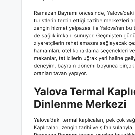
Ramazan Bayramı öncesinde, Yalova’daki ter
turistlerin tercih ettiği cazibe merkezleri 
zengin hizmet yelpazesi ile Yalova’nın bu 
de sağlık imkanı sunuyor. Geçmişten günüm
ziyaretçilerin rahatlamasını sağlayacak çeşi
hamamları, otel konaklama seçenekleri ve k
mekanlar, tatilcilerin uğrak yeri haline ge
deneyim, bayram dönemi boyunca birçok ki
oranları tavan yapıyor.
Yalova Termal Kaplıc
Dinlenme Merkezi
Yalova’daki termal kaplıcaları, pek çok sağl
Kaplıcaları, zengin tarihi ve şifalı sularıyl
Ramazan Bayramı öncesi yapılan hazırlıklar