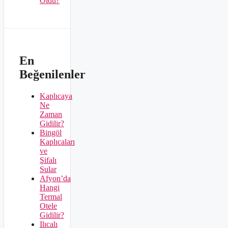
Oldu?
En
Beğenilenler
Kaplıcaya
Ne
Zaman
Gidilir?
Bingöl
Kaplıcaları
ve
Şifalı
Sular
Afyon’da
Hangi
Termal
Otele
Gidilir?
Ilıcalı