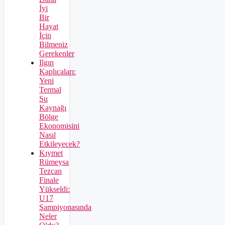
İyi
Bir
Hayat
İçin
Bilmeniz
Gerekenler
Ilgın
Kaplıcaları:
Yeni
Termal
Su
Kaynağı
Bölge
Ekonomisini
Nasıl
Etkileyecek?
Kıymet
Rümeysa
Tezcan
Finale
Yükseldi:
U17
Şampiyonasında
Neler