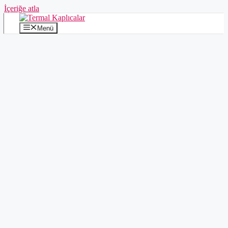
İçeriğe atla
Menü