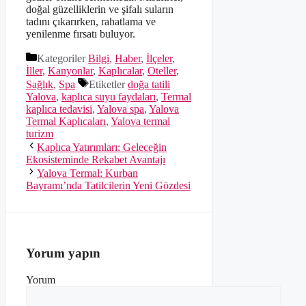
doğal güzelliklerin ve şifalı suların
tadını çıkarırken, rahatlama ve
yenilenme fırsatı buluyor.
Kategoriler
Bilgi
,
Haber
,
İlçeler
,
İller
,
Kanyonlar
,
Kaplıcalar
,
Oteller
,
Sağlık
,
Spa
Etiketler
doğa tatili
Yalova
,
kaplıca suyu faydaları
,
Termal
kaplıca tedavisi
,
Yalova spa
,
Yalova
Termal Kaplıcaları
,
Yalova termal
turizm
Kaplıca Yatırımları: Geleceğin
Ekosisteminde Rekabet Avantajı
Yalova Termal: Kurban
Bayramı’nda Tatilcilerin Yeni Gözdesi
Yorum yapın
Yorum