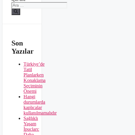
Son
Yazılar
Türkiye’de
Tatil
Planlarken
Konaklama
Seçiminin
Önemi
Hangi
durumlarda
kaplıcalar
kullanılmamalıdır
Sağlıklı
Yaşam
İpuçları:
Daha