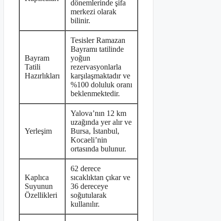
dönemlerinde şifa
merkezi olarak
bilinir.
Tesisler Ramazan
Bayramı tatilinde
Bayram
yoğun
Tatili
rezervasyonlarla
Hazırlıkları
karşılaşmaktadır ve
%100 doluluk oranı
beklenmektedir.
Yalova’nın 12 km
uzağında yer alır ve
Yerleşim
Bursa, İstanbul,
Kocaeli’nin
ortasında bulunur.
62 derece
Kaplıca
sıcaklıktan çıkar ve
Suyunun
36 dereceye
Özellikleri
soğutularak
kullanılır.