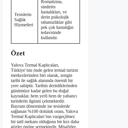
Romatizma,
sindirim
hastalıkları, ve
Tesislerin
derin psikolojik
Sağlık
rahatsızlıklar gibi
Hizmetleri
pek çok hastalığın
tedavisinde
kullanılır.
Özet
Yalova Termal Kaplıcaları,
Türkiye’nin önde gelen termal turizm
merkezlerinden biri olarak, zengin
tarihi ile sağlık alanında önemli bir
yere sahiptir. Tarihin derinliklerinden
günümüze kadar gelen bu doğal
kaynaklar, hem yerli hem de yabancı
turistlerin ilgisini çekmektedir.
Bayram döneminde ise tesislerde
sağlanan %100 doluluk oranı, Yalova
Termal Kaplıcaları’nın vazgeçilmez
bir tatil mekanı olduğunu bir kez daha
gözler önüne sermektedir. Misafirler,