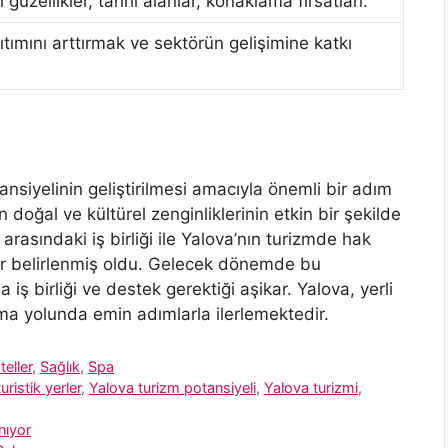
güzellikler, tarihi alanlar, konaklama fırsatları.
ıtımını arttırmak ve sektörün gelişimine katkı
tansiyelinin geliştirilmesi amacıyla önemli bir adım
 doğal ve kültürel zenginliklerinin etkin bir şekilde
arasındaki iş birliği ile Yalova’nın turizmde hak
ler belirlenmiş oldu. Gelecek dönemde bu
 iş birliği ve destek gerektiği aşikar. Yalova, yerli
lma yolunda emin adımlarla ilerlemektedir.
teller
,
Sağlık
,
Spa
uristik yerler
,
Yalova turizm potansiyeli
,
Yalova turizmi
,
nıyor