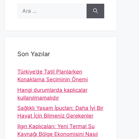
için
ara
Son Yazılar
Türkiye’de Tatil Planlarken
Konaklama Seçiminin Önemi
Hangi durumlarda kaplıcalar
kullanılmamalıdır
Sağlıklı Yaşam İpuçları: Daha İyi Bir
Hayat İçin Bilmeniz Gerekenler
Ilgın Kaplıcaları: Yeni Termal Su
Kaynağı Bölge Ekonomisini Nasıl