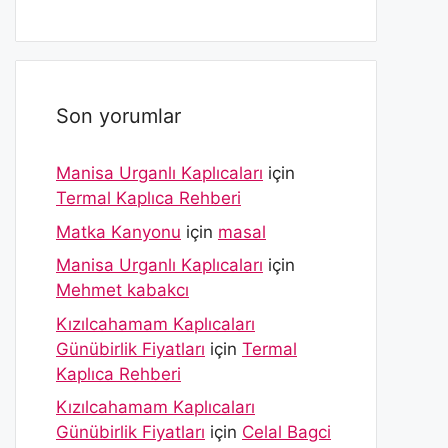
Son yorumlar
Manisa Urganlı Kaplıcaları
için
Termal Kaplıca Rehberi
Matka Kanyonu
için
masal
Manisa Urganlı Kaplıcaları
için
Mehmet kabakcı
Kızılcahamam Kaplıcaları
Günübirlik Fiyatları
için
Termal
Kaplıca Rehberi
Kızılcahamam Kaplıcaları
Günübirlik Fiyatları
için
Celal Bagci