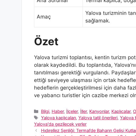
Ana Sorunlar
Termal kaplıca, doğal 
Yalova turizminin tan
Amaç
sağlamak.
Özet
Yalova turizmi toplantısı, kentin turizm po
olarak kaydedildi. Bu toplantıda, Yalova’nın
tanıtılması gerektiği vurgulandı. Paydaşlar 
ettiği seviyeye ulaşması için ortak hedef
hedeflerin gerçekleştirilmesi için daha fazla
ve yabancı turistler için cazibe merkezi o
Kategoriler
Bilgi
,
Haber
,
İlçeler
,
İller
,
Kanyonlar
,
Kaplıcalar
,
O
Etiketler
Yalova kaplıcaları
,
Yalova tatil önerileri
,
Yalova t
Yalova'da gezilecek yerler
Hıdırellez Şenliği: Termal’de Baharın Gelişi Kutla