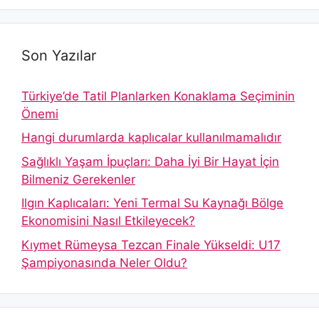
Son Yazılar
Türkiye’de Tatil Planlarken Konaklama Seçiminin
Önemi
Hangi durumlarda kaplıcalar kullanılmamalıdır
Sağlıklı Yaşam İpuçları: Daha İyi Bir Hayat İçin
Bilmeniz Gerekenler
Ilgın Kaplıcaları: Yeni Termal Su Kaynağı Bölge
Ekonomisini Nasıl Etkileyecek?
Kıymet Rümeysa Tezcan Finale Yükseldi: U17
Şampiyonasında Neler Oldu?