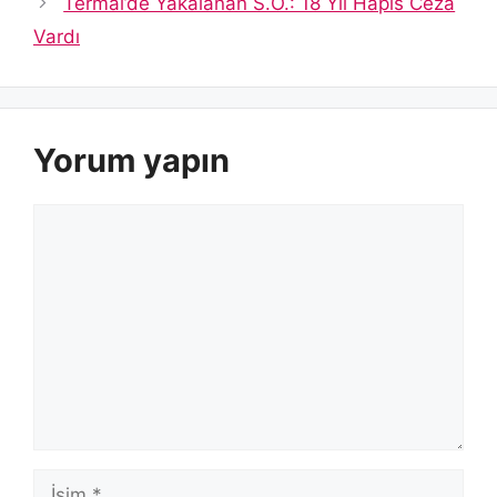
Termal’de Yakalanan S.O.: 18 Yıl Hapis Ceza
Vardı
Yorum yapın
Yorum
İsim